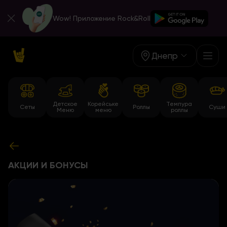
Wow! Приложение Rock&Roll
Днепр
Детское
Корейське
Темпура
Сеты
Роллы
Суши
Меню
меню
роллы
АКЦИИ И БОНУСЫ