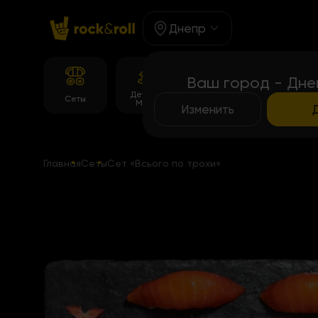
Днепр
Ваш город - Дне
Детское
Корейське
Сеты
Роллы
Меню
меню
Изменить
Главная
Сеты
Сет «Всього по трохи»