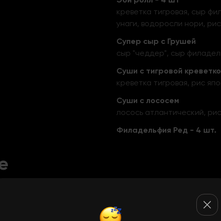
креветка тигровая, сыр фил
унаги, водоросли нори, ри
Супер сыр с Грушей
сыр "чеддер", сыр филадель
Суши с тигровой креветк
креветка тигровая, рис яп
Суши с лососем
лосось атлантический, ри
Филадельфия Ред - 4 шт.
е