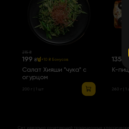
215 ₴
199
135
₴
₴
+10 ₴
Бонусов
Салат Хияши "чука" с
К-пиц
огурцом
200 г | 1 шт
260 г | 1
Сет, идеально сочетающий традиционные классические