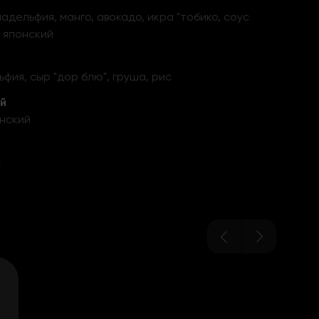
адельфия, манго, авокадо, икра "тобико, соус
с японский
фия, сыр "дор блю", груша, рис
ой
онский
с