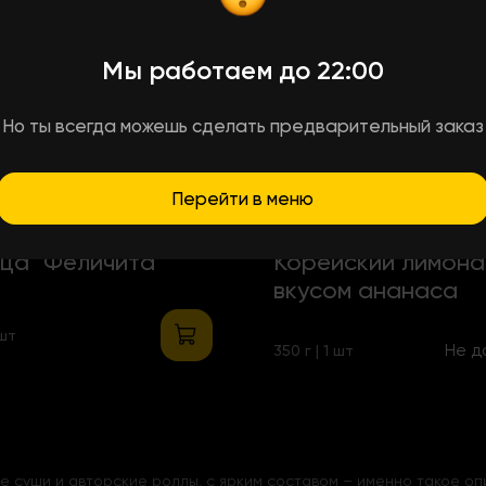
Мы работаем до 22:00
Но ты всегда можешь сделать предварительный заказ
Перейти в меню
95
₴
+7 ₴
Бонусов
+5 ₴
Бонусов
ца "Феличита"
Корейский лимона
вкусом ананаса
 шт
Не д
350 г | 1 шт
 суши и авторские роллы, с ярким составом – именно такое оп