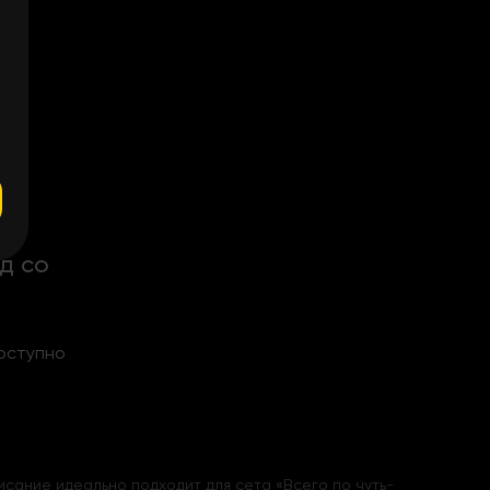
д со
оступно
исание идеально подходит для сета
«
Всего по чуть-