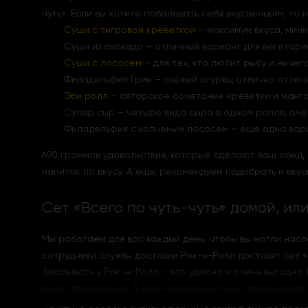
чуть
»
. Если вы хотите побаловать себя вкусненьким, то
Суши с тигровой креветкой
– максимум вкуса, мин
Суши из авокадо – отличный вариант для вегетари
Суши с лососем
– для тех, кто любит рыбу и ничег
Филадельфия Грин – свежий огурец отлично оттен
Эби ролл
– авторское сочетание креветки и манго
Супер сыр – четыре вида сыра в одном ролле, очен
Филадельфия с копченым лососем – еще одна вари
690 граммов удовольствия, которые сделают ваш обед, и
напиток по вкусу. А еще, рекомендуем подобрать и вку
Сет
«
Всего по чуть-чуть
»
домой, или
Мы работаем для вас каждый день, чтобы вы могли нас
сотрудники службы доставки Рок-н-Ролл доставят сет
«
Заказывать у Рок-н-Ролл – это удобно и очень выгодно. 
будет бесплатной. А если воспользуетесь самовывозом,
Не ждите особого знака, оформите заказ в службе дост