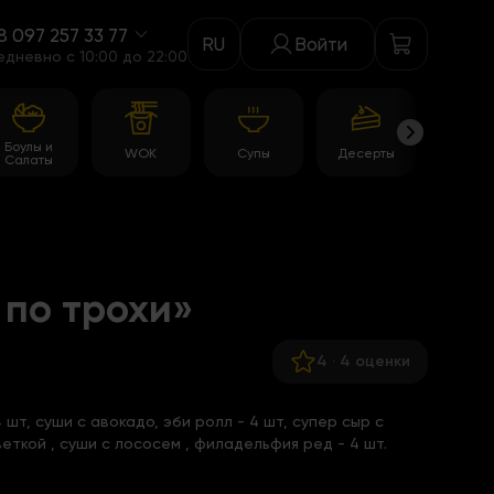
8 097 257 33 77
RU
Войти
едневно c 10:00 до 22:00
Боулы и
WOK
Супы
Десерты
Акци
Салаты
 по трохи»
4
·
4 оценки
 шт, суши с авокадо, эби ролл - 4 шт,
супер сыр с
веткой
,
суши с лососем
, филадельфия ред - 4 шт.