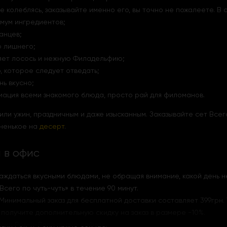
 не колеблясь, заказывайте именно его, вы точно не пожалеете. 
имум ингредиентов;
анцев;
о лишнего;
яет лосось и нежную Филадельфию;
, которое следует отведать;
ь вкусно;
ация всеми знакомого блюда, просто рай для филоманов.
ли ужин, праздничным и даже изысканным. Заказывайте сет Всего
сненькое на
десерт
.
 в офис
лаждаться вкусными блюдами, не обращая внимание, какой день н
Всего по чуть-чуть
»
в течение 90 минут.
Минимальный заказ для бесплатной доставки составляет 399грн. Т
 получите дополнительную скидку на заказ в размере -10%.
авки Рок-н-Ролл прямо сейчас.