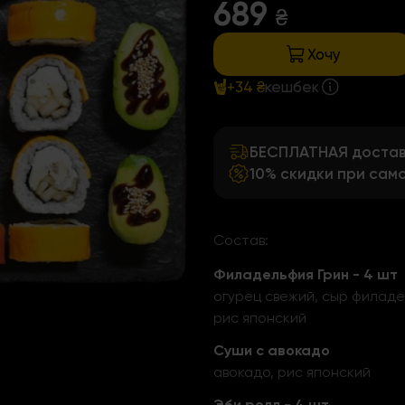
689
₴
Хочу
+34 ₴
кешбек
БЕСПЛАТНАЯ доставк
10% скидки при сам
Состав:
Филадельфия Грин - 4 шт
огурец свежий, сыр филаде
рис японский
Суши с авокадо
авокадо, рис японский
Эби ролл - 4 шт