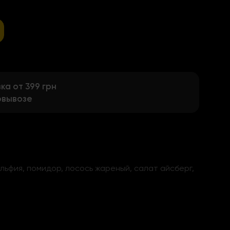
а от 399 грн
овывозе
льфия, помидор, лосось жареный, салат айсберг,