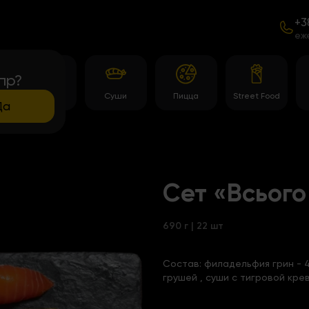
+3
еж
пр?
Темпура
Суши
Пицца
Street Food
роллы
Да
Сет «Всього
690 г | 22 шт
Состав:
филадельфия грин - 4
грушей
,
суши с тигровой кре