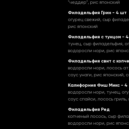
"чеддер", рис японский
Филадельфия Грин - 4 шт
огурец свежий, сыр филаде
рис японский
Филадельфия с тунцом - 4
тунец, сыр филадельфия, ог
водоросли нори, рис японс
Филадельфия свит с копче
водоросли нори, лосось ат
соус унаги, рис японский, 
Калифорния Фиш Микс - 4
водоросли нори, тунец, ог
соус спайси, лосось гриль,
Филадельфия Ред
копченый лосось, сыр фила
водоросли нори, рис японс