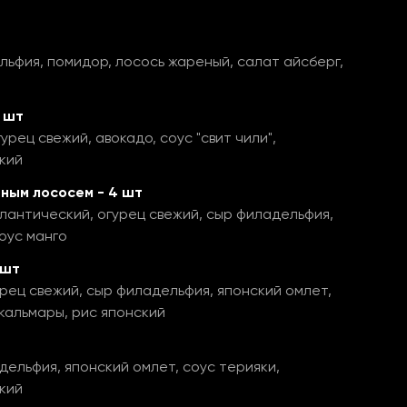
льфия, помидор, лосось жареный, салат айсберг,
 шт
урец свежий, авокадо, соус "свит чили",
кий
ным лососем - 4 шт
лантический, огурец свежий, сыр филадельфия,
соус манго
 шт
урец свежий, сыр филадельфия, японский омлет,
 кальмары, рис японский
дельфия, японский омлет, соус терияки,
кий