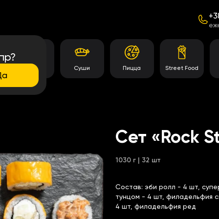
+3
еж
пр?
Темпура
Суши
Пицца
Street Food
роллы
Да
Сет «Rock S
1030 г | 32 шт
Состав:
эби ролл - 4 шт, суп
тунцом - 4 шт, филадельфия с
4 шт,
филадельфия ред