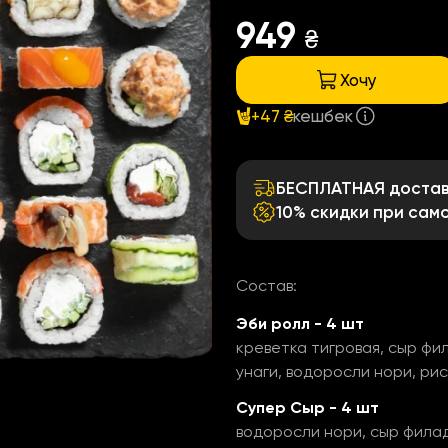
949
₴
Хочу
+47 ₴
кешбек
БЕСПЛАТНАЯ доставк
10% скидки при сам
Состав:
Эби ролл - 4 шт
креветка тигровая, сыр фил
унаги, водоросли нори, ри
Супер Сыр - 4 шт
водоросли нори, сыр фила