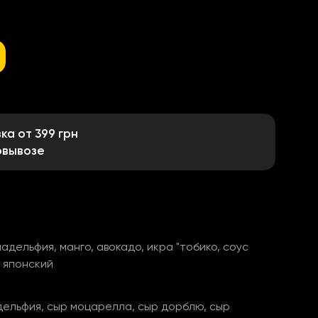
а от 399 грн
овывозе
адельфия, манго, авокадо, икра "тобико, соус
с японский
дельфия, сыр моцарелла, сыр дорблю, сыр