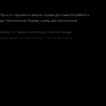
 Просто оформите заказ в службе доставки Rock&Roll и
удет бесплатной. Размер суммы для бесплатной
 вкус, от свежих роллов до горячей пиццы.
ницу акций на сайте (
https://rnr.ua/bonus
) и