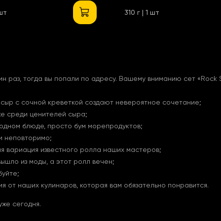
 шт
310 г | 1 шт
ин раз, тогда вы попали по адресу. Вашему вниманию сет
«
Rock 
 сыр с сочной креветкой создают невероятное сочетание;
ке среди ценителей сыра;
 одном блюде, просто бум морепродуктов;
 и неповторимо;
я вариация известного ролла наших мастеров;
ышло из моды, а этот ролл вечен;
буйте;
 от наших кулинаров, которая вам обязательно понравится.
уже сегодня.