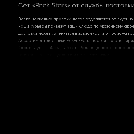
Сет
«
Rock Stars
»
от службы доставки
Всего несколько простых шагов отделяются от вкусных б
наши курьеры привезут ваши блюда по указанному адрес
доставки может изменяться в зависимости от района го
Ассортимент доставки Рок-н-Ролл постоянно расширяет
Кроме вкусных блюд, в Рок-н-Ролл еще достаточно мно
ознакомьтесь с актуальными предложениями.