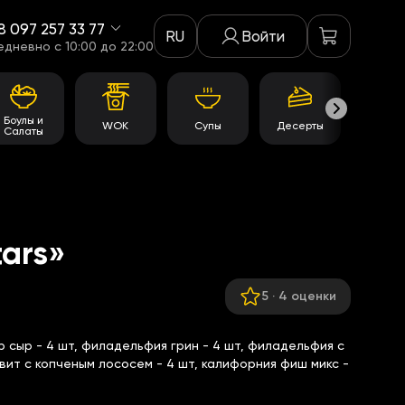
8 097 257 33 77
RU
Войти
едневно c 10:00 до 22:00
Боулы и
WOK
Супы
Десерты
Акци
Салаты
tars»
5
·
4 оценки
ер сыр - 4 шт, филадельфия грин - 4 шт, филадельфия с
вит с копченым лососем - 4 шт, калифорния фиш микс -