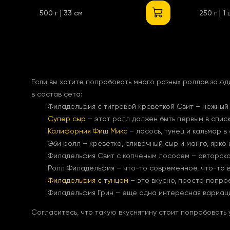
500 г | 33 см
250 г | 1
Если вы хотите попробовать много разных роллов за од
в состав сета:
Филадельфия с тигровой креветкой Свит – нежный
Супер сыр
– этот ролл должен быть первым в спис
Калифорния Фиш Микс
– лосось, тунец и кальмар в
Эби ролл – креветка, сливочный сыр и манго, ярко
Филадельфия Свит с копченым лососем – авторска
Ролл Филадельфия – что-то современное, что-то в
Филадельфия с тунцом
– это вкусно, просто попро
Филадельфия Грин – еще одна интересная вариация
Согласитесь, что такую вкуснятину стоит попробовать 