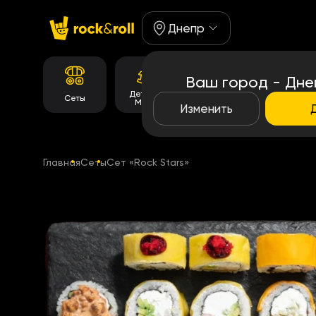
Днепр
Ваш город - Дне
Детское
Корейське
Сеты
Роллы
Меню
меню
Изменить
Главная
Сеты
Сет «Rock Stars»