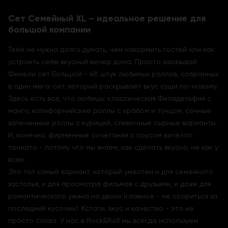
Сет Семейный XL – идеальное решение для
большой компании
Тебе не нужно долго думать, чем накормить гостей или как
устроить себе вкусный вечер дома. Просто заказывай
Фемели сет Большой - 48 штук любимых роллов, собранных
в один мега-сет, который раскрывает вкус суши по-новому.
Здесь есть все, что любишь: классическая Филадельфия с
манго, калифорнийские роллы с крабом и тунцом, сочные
запеченные роллы с курицей, сливочные сырные варианты.
И, конечно, фирменные сочетания с соусом вителло
тоннато - потому что мы знаем, как сделать вкусно, не как у
всех.
Это тот самый вариант, который уместен и для семейного
застолья, и для просмотра фильмов с друзьями, и даже для
романтического ужина на двоих (главное - не ссориться за
последний кусочек). Кстати, вкус и качество - это не
просто слова. У нас в Rock&Roll мы всегда используем