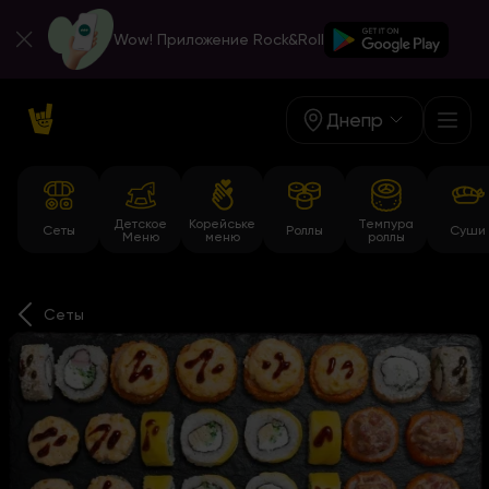
Wow! Приложение Rock&Roll
Днепр
Детское
Корейське
Темпура
Сеты
Роллы
Суши
Меню
меню
роллы
Сеты