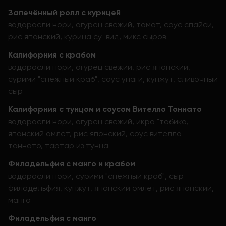
Запечённый ролл с курицей
водоросли нори, огурец свежий, томат, соус спайси,
рис японский, курица су-вид, микс сыров
Калифорния с крабом
водоросли нори, огурец свежий, рис японский,
сурими "снежный краб", соус унаги, кунжут, сливочный
сыр
Калифорния с тунцом и соусом Вителло Тоннато
водоросли нори, огурец свежий, икра "тобико,
японский омлет, рис японский, соус вителло
тоннато, тартар из тунца
Филадельфия с манго и крабом
водоросли нори, сурими "снежный краб", сыр
филадельфия, кунжут, японский омлет, рис японский,
манго
Филадельфия с манго