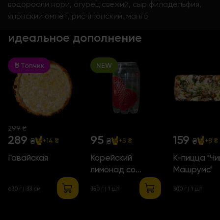
водоросли нори, огурец свежий, сыр филадельфия,
японский омлет, рис японский, манго
идеальное дополнение
🤘Топчик
NEW
299 ₴
289
95
159
₴
₴
₴
+14 ₴
+5 ₴
+8 ₴
Гавайская
Корейский
К-пицца "Чи
лимонад со
Машрумс"
вкусом клубники
630 г | 33 см
350 г | 1 шт
300 г | 1 шт