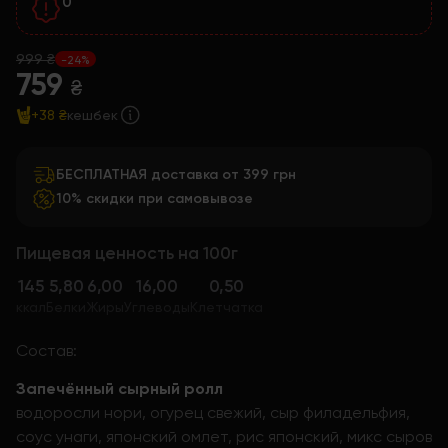
0
999 ₴
-24%
759
₴
+38 ₴
кешбек
БЕСПЛАТНАЯ доставка от 399 грн
10% скидки при самовывозе
Пищевая ценность на 100г
145
5,80
6,00
16,00
0,50
ккал
Белки
Жиры
Углеводы
Клетчатка
Состав:
Запечённый сырный ролл
водоросли нори, огурец свежий, сыр филадельфия,
соус унаги, японский омлет, рис японский, микс сыров