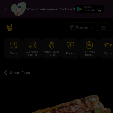
Wow! Приложение Rock&Roll
Днепр
Детское
Корейське
Темпура
Сеты
Роллы
Суши
Меню
меню
роллы
Street Food