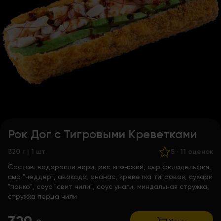
Рок Дог с Тигровыми Креветками
320 г | 1 шт
5
·
11 оценок
Состав:
водоросли нори, рис японский, сыр филадельфия,
сыр "чеддер", авокадо, ананас, креветка тигровая, сухари
"панко", соус "свит чили", соус унаги, миндальная стружка,
стружка перца чили