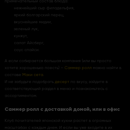
примечательный состав блюда:
нежнейший сыр филадельфия,
яркий болгарский перец,
вкуснейшие мидии,
зеленый лук,
кунжут,
салат Айсберг,
соус спайси.
А если собирается большая компания (или вы просто
хотите хорошенько поесть) –
Саммер ролл
можно найти в
составе
Маки сета
.
И не забудьте подобрать
десерт
по вкусу, зайдите в
соответствующий раздел в меню и познакомьтесь с
ассортиментом.
Саммер ролл с доставкой домой, или в офис
Клуб почитателей японской кухни растет в огромных
масштабах с каждым днем. И если вы уже входите в их