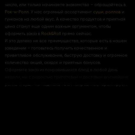
число, или только начинаете знакомство – обращайтесь в
Рок-н-Ролл
. У нас огромный ассортимент
суши
,
роллов
и
гунканов на любой вкус. А качество продуктов и приятная
цена станут еще одним важным аргументом, чтобы
оформить заказ в
Rock&Roll
прямо сейчас.
И это далеко не все преимущества, которые есть в нашем
заведении – готовьтесь получить качественное и
приветливое обслуживание, быструю доставку и огромное
количество акций, скидок и приятных бонусов.
Оформите заказ из понравившихся блюд в любой день
недели, мы с радостью приготовим и доставим вкуснейшие
роллы и суши “из-под ножа”. Вам понравится, гарантируем.