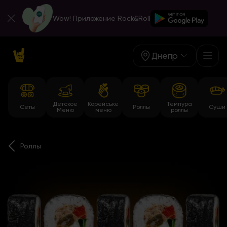
Wow! Приложение Rock&Roll
Днепр
Детское
Корейське
Темпура
Сеты
Роллы
Суши
Меню
меню
роллы
Роллы