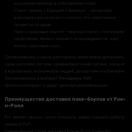
консервированный в собственном соке).
Салат Цезарь с Курицей и Беконом – авторская
вариация классического салата, что обязательно
придется по душе.
Чука с ореховым соусом – вкусный салат с полезными
свойствами. Ничего лишнего из ингредиентов: чука,
кунжут, ореховый соус.
Ознакомившись с меню ресторана, заказ можно дополнить
суши, роллами, сетами, среднеазиатскими супами, лапшой
в коробочках, итальянской пиццей, десертами и напитками.
Засомневались в выборе? Менеджеры R&R
проконсультируют и дадут дельные рекомендации.
Преимущества доставка поке-боулов от Рок-
н-Ролл
Кто желает вкусно, сытно покушать, давно оценили работу
сервиса РнР.
Среди прочих служб доставки Рок-н-Ролл отличает: