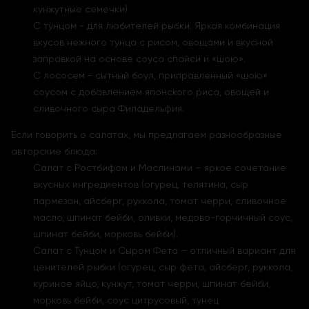
кунжутные семечки)
С тунцом - для любителей рыбки. Яркая комбинация
вкусов нежного тунца с рисом, овощами и вкусной
заправкой на основе соуса спайси и «шою».
С лососем - сытный боул, приправленный «шою»
соусом с добавлением японского риса, овощей и
сливочного сыра Филадельфия.
Если говорить о салатах, мы предлагаем разнообразные
авторские блюда:
Салат с Ростбифом и Маслинами – яркое сочетание
вкусных ингредиентов (огурец, телятина, сыр
пармезан, айсберг, руккола, томат черри, сливочное
масло, шпинат бейби, оливки, медово-горчичный соус,
шпинат бейби, морковь бейби).
Салат с Тунцом и Сыром Фета – отличный вариант для
ценителей рыбки (огурец, сыр фета, айсберг, руккола,
куриное яйцо, кунжут, томат черри, шпинат бейби,
морковь бейби, соус цитрусовый, тунец