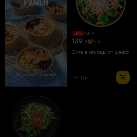
165 ₴
-16%
139
₴
+7 ₴
Битые огурцы от шефа
190 г | 1 шт