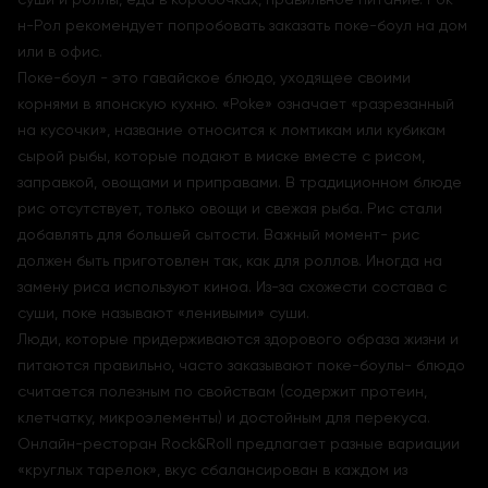
н-Рол рекомендует попробовать заказать поке-боул на дом
или в офис.
Поке-боул - это гавайское блюдо, уходящее своими
корнями в японскую кухню. «Poke» означает «разрезанный
на кусочки», название относится к ломтикам или кубикам
сырой рыбы, которые подают в миске вместе с рисом,
заправкой, овощами и приправами. В традиционном блюде
рис отсутствует, только овощи и свежая рыба. Рис стали
добавлять для большей сытости. Важный момент- рис
должен быть приготовлен так, как для роллов. Иногда на
замену риса используют киноа. Из-за схожести состава с
суши, поке называют «ленивыми» суши.
Люди, которые придерживаются здорового образа жизни и
питаются правильно, часто заказывают поке-боулы- блюдо
считается полезным по свойствам (содержит протеин,
клетчатку, микроэлементы) и достойным для перекуса.
Онлайн-ресторан Rock&Roll предлагает разные вариации
«круглых тарелок», вкус сбалансирован в каждом из