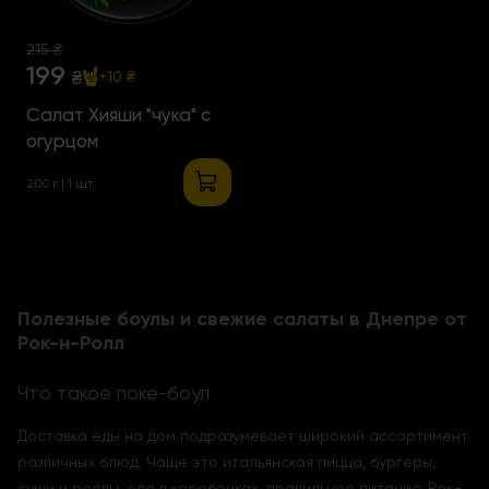
215 ₴
199
₴
+10 ₴
Салат Хияши "чука" с
огурцом
200 г | 1 шт
Полезные боулы и свежие салаты в Днепре от
Рок-н-Ролл
Что такое поке-боул
Доставка еды на дом подразумевает широкий ассортимент
различных блюд. Чаще это итальянская пицца, бургеры,
суши и роллы, еда в коробочках, правильное питание. Рок-