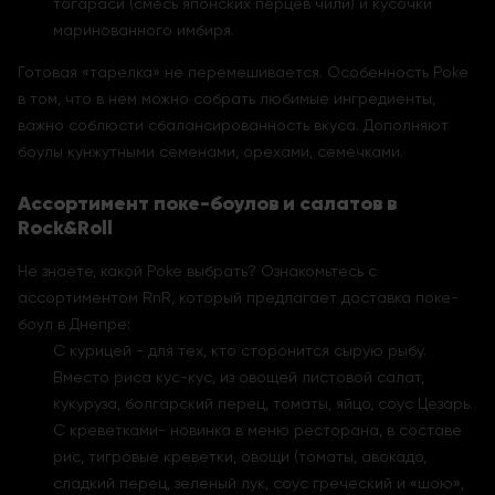
тогараси (смесь японских перцев чили) и кусочки
маринованного имбиря.
Готовая «тарелка» не перемешивается. Особенность Poke
в том, что в нем можно собрать любимые ингредиенты,
важно соблюсти сбалансированность вкуса. Дополняют
боулы кунжутными семенами, орехами, семечками.
Ассортимент поке-боулов и салатов в
Rock&Roll
Не знаете, какой Poke выбрать? Ознакомьтесь с
ассортиментом RnR, который предлагает доставка поке-
боул в Днепре:
С курицей - для тех, кто сторонится сырую рыбу.
Вместо риса кус-кус, из овощей листовой салат,
кукуруза, болгарский перец, томаты, яйцо, соус Цезарь.
С креветками- новинка в меню ресторана, в составе
рис, тигровые креветки, овощи (томаты, авокадо,
сладкий перец, зеленый лук, соус греческий и «шою»,