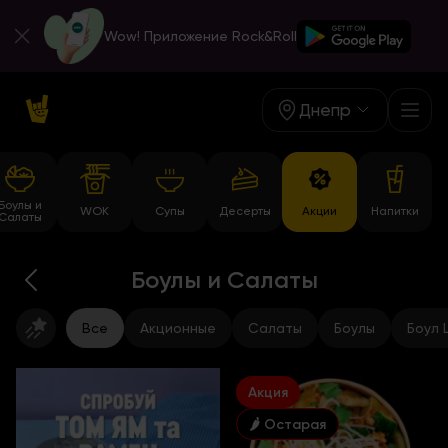
Wow! Приложение Rock&Roll
Днепр
Боулы и
WOK
Супы
Десерты
Акции
Напитки
Салаты
Боулы и Салаты
Все
Акционные
Салаты
Боулы
Боул
Акция
🌶 Остарая