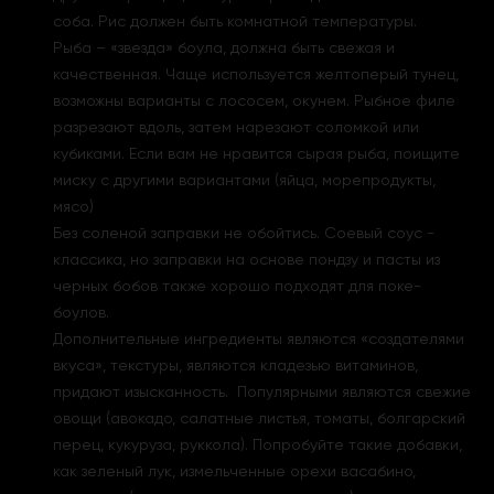
соба. Рис должен быть комнатной температуры.
Рыба – «звезда» боула, должна быть свежая и
качественная. Чаще используется желтоперый тунец,
возможны варианты с лососем, окунем. Рыбное филе
разрезают вдоль, затем нарезают соломкой или
кубиками. Если вам не нравится сырая рыба, поищите
миску с другими вариантами (яйца, морепродукты,
мясо)
Без соленой заправки не обойтись. Соевый соус -
классика, но заправки на основе пондзу и пасты из
черных бобов также хорошо подходят для поке-
боулов.
Дополнительные ингредиенты являются «создателями
вкуса», текстуры, являются кладезью витаминов,
придают изысканность. Популярными являются свежие
овощи (авокадо, салатные листья, томаты, болгарский
перец, кукуруза, руккола). Попробуйте такие добавки,
как зеленый лук, измельченные орехи васабино,