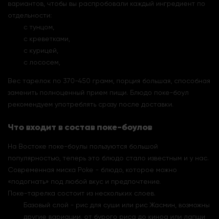
вариантов, чтобы вы распробовали каждый ингредиент по
отдельности:
с тунцом,
с креветками,
с курицей,
с лососем,
Вес тарелок по 370-450 грамм, порция большая, способная
заменить полноценный прием пищи. Блюдо поке-боул
рекомендуем употреблять сразу после доставки.
Что входит в состав поке-боулов
На Востоке поке-боулы пользуются большой
популярностью, теперь это блюдо стало известным и у нас.
Современная миска Poke - блюдо, которое можно
«подогнать» под любой вкус и предпочтение.
Поке-тарелка состоит из нескольких слоев.
Базовый слой - рис для суши или рис Жасмин, возможны
другие вариации, от бурого риса до киноа или лапши