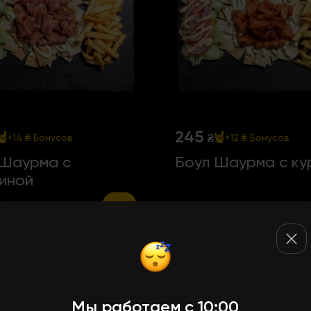
245
₴
+14 ₴
Бонусов
+12 ₴
Бонусов
 Шаурма с
Боул Шаурма с ку
тиной
 шт
240 г | 1 шт
Мы работаем с 10:00