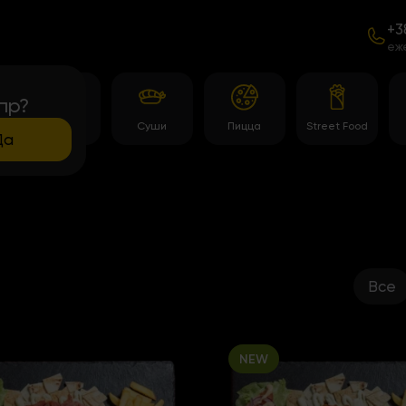
+3
еж
пр?
Темпура
Суши
Пицца
Street Food
роллы
Да
Все
NEW