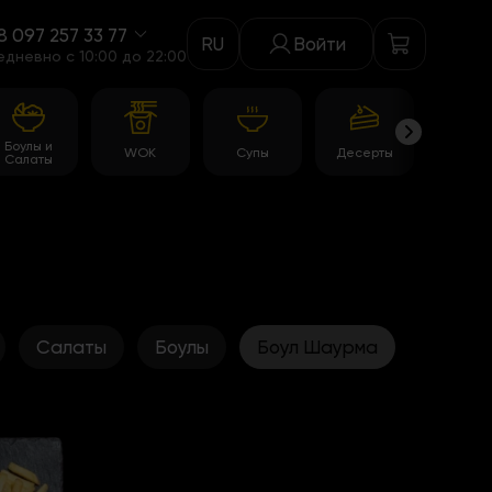
8 097 257 33 77
RU
Войти
едневно c 10:00 до 22:00
Боулы и
WOK
Супы
Десерты
Акци
Салаты
Салаты
Боулы
Боул Шаурма