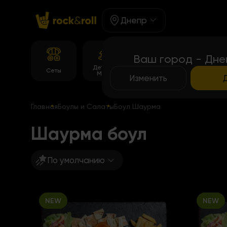
Днепр
Ваш город - Дне
Детское
Корейське
Сеты
Роллы
Меню
меню
Изменить
Главная
Боулы и Салаты
Боул Шаурма
Шаурма боул
По умолчанию
NEW
NEW