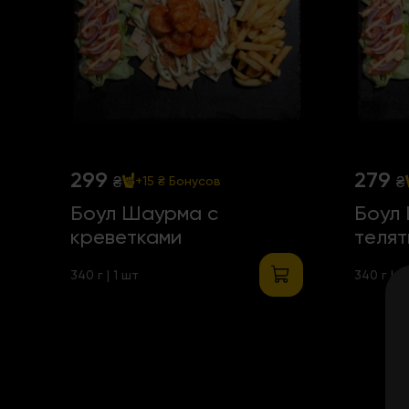
299
279
₴
₴
+15 ₴
Бонусов
Боул Шаурма с
Боул
креветками
теля
340 г | 1 шт
340 г | 1