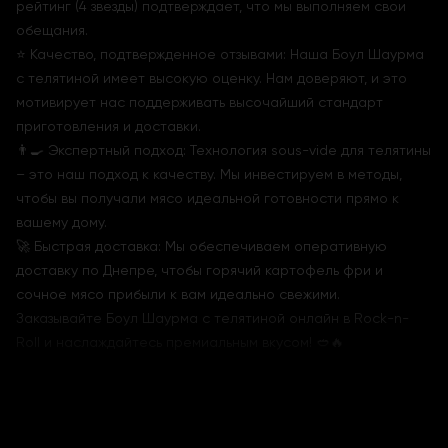
рейтинг (4 звезды) подтверждает, что мы выполняем свои
обещания.
⭐ Качество, подтвержденное отзывами: Наша Боул Шаурма
с телятиной имеет высокую оценку. Нам доверяют, и это
мотивирует нас поддерживать высочайший стандарт
приготовления и доставки.
👨‍🍳 Экспертный подход: Технология sous-vide для телятины
– это наш подход к качеству. Мы инвестируем в методы,
чтобы вы получали мясо идеальной готовности прямо к
вашему дому.
🚀 Быстрая доставка: Мы обеспечиваем оперативную
доставку по Днепре, чтобы горячий картофель фри и
сочное мясо прибыли к вам идеально свежими.
Заказывайте Боул Шаурма с телятиной онлайн в Rock-n-
Roll и наслаждайтесь премиальным вкусом! 🥙🔥