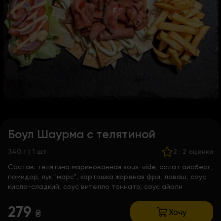
Боул Шаурма с телятиной
340 г | 1 шт
2
·
2 оценки
Состав:
телятина маринованная sous-vide, салат айсберг,
помидор, лук "марс", картошка жареная фри, лаваш, соус
кисло-сладкий, соус вителло тоннато, соус айоли
279
Хочу
₴