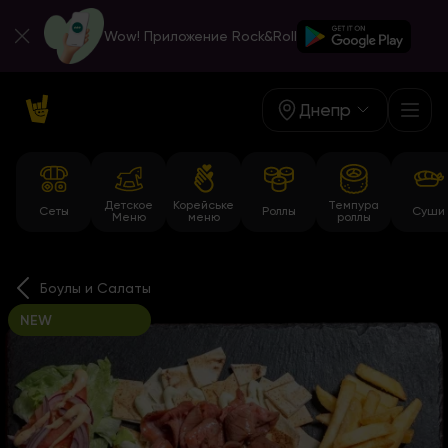
Wow! Приложение Rock&Roll
Днепр
Детское
Корейське
Темпура
Сеты
Роллы
Суши
Меню
меню
роллы
Боулы и Салаты
NEW