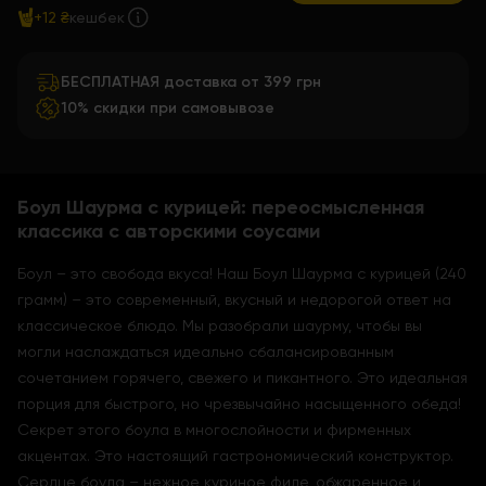
+12 ₴
кешбек
БЕСПЛАТНАЯ доставка от 399 грн
10% скидки при самовывозе
Боул Шаурма с курицей: переосмысленная
классика с авторскими соусами
Боул – это свобода вкуса! Наш Боул Шаурма с курицей (240
грамм) – это современный, вкусный и недорогой ответ на
классическое блюдо. Мы разобрали шаурму, чтобы вы
могли наслаждаться идеально сбалансированным
сочетанием горячего, свежего и пикантного. Это идеальная
порция для быстрого, но чрезвычайно насыщенного обеда!
Секрет этого боула в многослойности и фирменных
акцентах. Это настоящий гастрономический конструктор.
Сердце боула – нежное куриное филе, обжаренное и