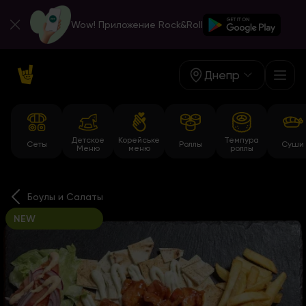
Wow! Приложение Rock&Roll
Днепр
Детское
Корейське
Темпура
Сеты
Роллы
Суши
Меню
меню
роллы
Боулы и Салаты
NEW