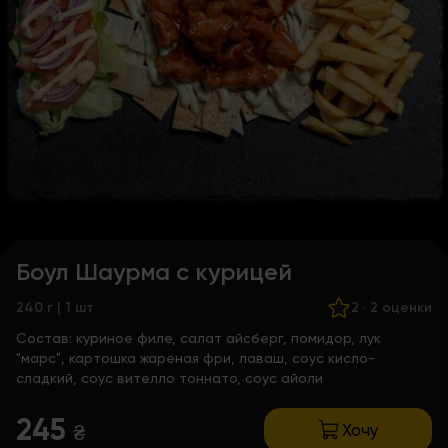
Боул Шаурма с курицей
240 г | 1 шт
2
·
2 оценки
Состав:
куриное филе, салат айсберг, помидор, лук
"марс", картошка жареная фри, лаваш, соус кисло-
сладкий, соус вителло тоннато, соус айоли
245
Хочу
₴