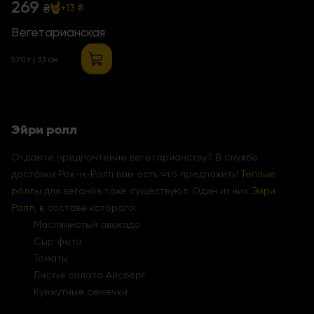
269
₴
+13 ₴
Вегетарианская
570 г | 33 см
Эйри ролл
Отдаете предпочтение вегетарианству? В службе
доставки Рок-н-Ролл вам есть что предложить!
Теплые
роллы
для веганов тоже существуют. Один из них
Эйри
Ролл
, в составе которого:
Маслянистый авокадо
Сыр фета
Томаты
Листья салата Айсберг
Кунжутные семечки