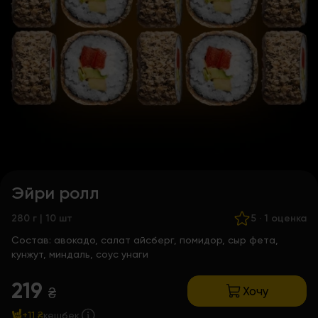
Эйри ролл
280 г | 10 шт
5
·
1 оценка
Состав:
авокадо, салат айсберг, помидор, сыр фета,
кунжут, миндаль, соус унаги
219
Хочу
₴
+11 ₴
кешбек