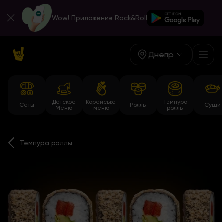
Wow! Приложение Rock&Roll
Днепр
Детское
Корейське
Темпура
Сеты
Роллы
Суши
Меню
меню
роллы
Темпура роллы