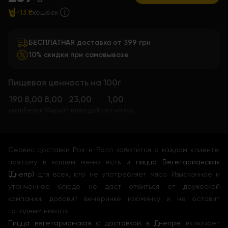
+13 ₴
кешбек
БЕСПЛАТНАЯ доставка от 399 грн
10% скидки при самовывозе
Пищевая ценность на 100г
190
8,00
8,00
23,00
1,00
ккал
Белки
Жиры
Углеводы
Клетчатка
Сервис доставки Рок-н-Ролл заботится о каждом клиенте,
поэтому в нашем меню есть и
пицца Вегетарианская
(Днепр)
для всех, кто не употребляет мясо. Изысканное и
утонченное блюдо не даст отбиться от дружеской
компании, добавит вечеринке изюминку и не оставит
голодным никого.
Пицца вегетарианская с доставкой в Днепре
включает