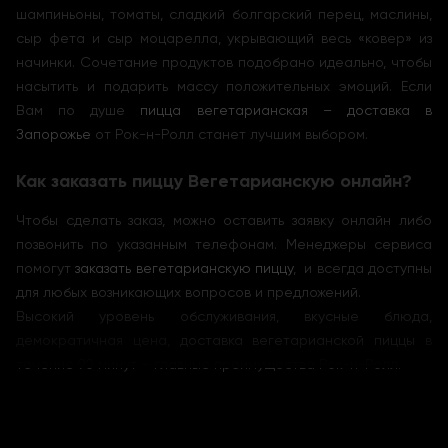
шампиньоны, томаты, сладкий болгарский перец, маслины,
сыр фета и сыр моцарелла, укрывающий весь «ковер» из
начинки. Сочетание продуктов подобрано идеально, чтобы
насытить и подарить массу положительных эмоций. Если
Вам по душе
пицца вегетарианская – доставка в
Запорожье
от Рок-н-Ролл станет лучшим выбором.
Как заказать пиццу Вегетарианскую онлайн?
Чтобы сделать заказ, можно оставить заявку онлайн либо
позвонить по указанным телефонам. Менеджеры сервиса
помогут
заказать вегетарианскую пиццу
, и всегда доступны
для любых возникающих вопросов и предложений.
Высокий уровень обслуживания, вкусные блюда,
демократичная цена,
доставка вегетарианской пиццы
в
течение 90 минут – главные преимущества Рок-н-Ролл.