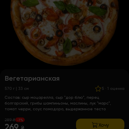
Вегетарианская
570 г | 33 см
5
·
1 оценка
Состав:
сыр моцарелла, сыр "дор блю", перец
болгарский, грибы шампиньоны, маслины, лук "марс",
томат черри, соус помодоро, выдержанное тесто
289 ₴
-7%
Хочу
269
₴