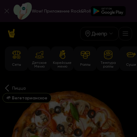
Wow! Приложение Rock&Roll
Днепр
Детское
Корейське
Темпура
Сеты
Роллы
Суши
Меню
меню
роллы
Пицца
🌱 Вегетарианское