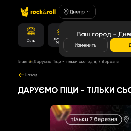
Днепр
Ваш город - Дне
Детское
Корейське
Сеты
Роллы
Меню
меню
Изменить
Главная
Даруємо Піци - тільки сьогодні, 7 березня
Назад
ДАРУЄМО ПІЦИ - ТІЛЬКИ СЬО