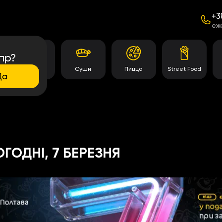
+3
еж
пр?
Темпура
Суши
Пицца
Street Food
роллы
Да
ГОДНІ, 7 БЕРЕЗНЯ