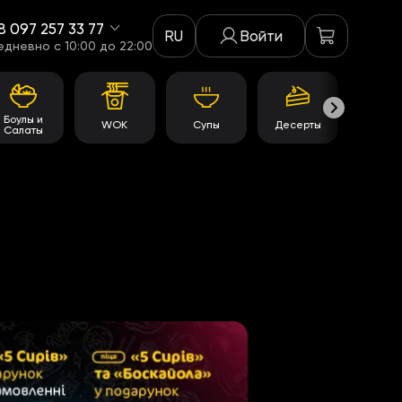
8 097 257 33 77
RU
Войти
едневно c 10:00 до 22:00
Боулы и
WOK
Супы
Десерты
Акци
Салаты