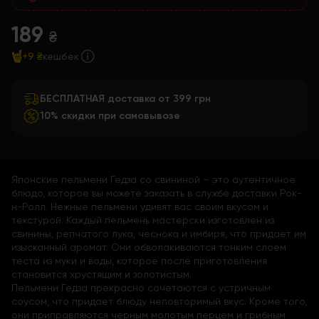
189
₴
+9 ₴
кешбек
БЕСПЛАТНАЯ доставка от 399 грн
10% скидки при самовывозе
Японские пельмени Гедза со свининой – это аутентичное
блюдо, которое вы можете заказать в службе доставки Рок-
н-Ролл. Нежные пельмени удивят вас своим вкусом и
текстурой. Каждый пельмень мастерски изготовлен из
свинины, репчатого лука, чеснока и имбиря, что придает им
изысканный аромат. Они обволакиваются тонким слоем
теста из муки и воды, которое после приготовления
становится хрустящим и золотистым.
Пельмени Гедза прекрасно сочетаются с устричным
соусом, что придает блюду неповторимый вкус. Кроме того,
они приправляются черным молотым перцем и грибным