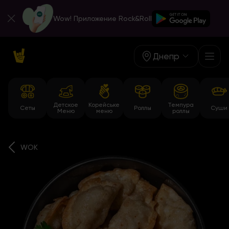
Wow! Приложение Rock&Roll
Днепр
Детское
Корейське
Темпура
Сеты
Роллы
Суши
Меню
меню
роллы
WOK