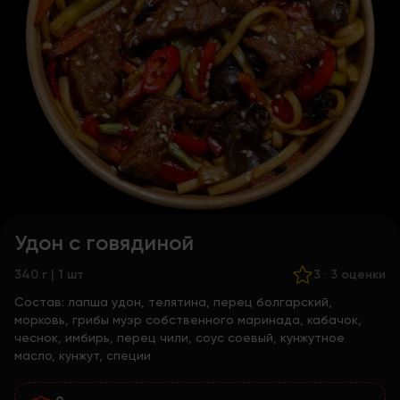
Удон с говядиной
340 г | 1 шт
3
·
3 оценки
Состав:
лапша удон, телятина, перец болгарский,
морковь, грибы муэр собственного маринада, кабачок,
чеснок, имбирь, перец чили, соус соевый, кунжутное
масло, кунжут, специи