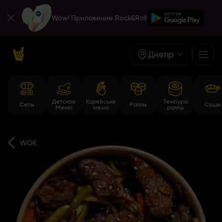
Wow! Приложение Rock&Roll
Днепр
Детское
Корейське
Темпура
Сеты
Роллы
Суши
Меню
меню
роллы
WOK