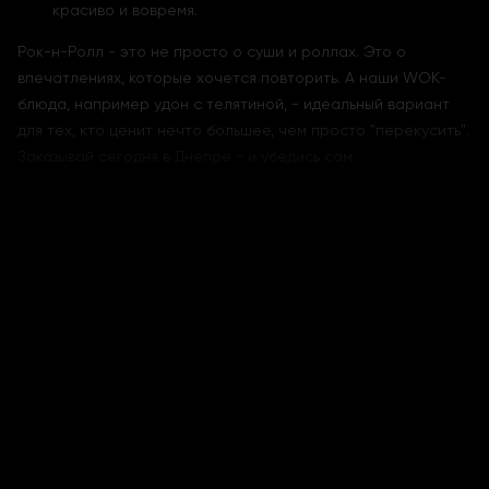
красиво и вовремя.
Рок-н-Ролл - это не просто о суши и роллах. Это о
впечатлениях, которые хочется повторить. А наши WOK-
блюда, например удон с телятиной, - идеальный вариант
для тех, кто ценит нечто большее, чем просто "перекусить".
Заказывай сегодня в Днепре - и убедись сам.