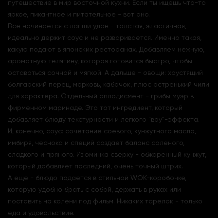
путешествие в мир восточной кухни. Если ты ищешь что-то
яркое, пикантное и питательное - вот оно.
Все начинается с лапши удон - толстая, эластичная,
идеально держит соус и не разваривается. Именно такая,
какую подают в японских ресторанах. Добавляем нежную,
ароматную телятину, которая готовится быстро, чтобы
оставаться сочной и мягкой. А дальше - овощи: хрустящий
болгарский перец, морковь, кабачок, плюс остренький чили
для характера. Отдельный аплодисмент - грибы муэр в
фирменном маринаде. Это тот ингредиент, который
добавляет блюду текстурности и легкого "вау"-эффекта.
И, конечно, соус: сочетание соевого, кунжутного масла,
имбиря, чеснока и специй создает баланс соленого,
сладкого и пряного. Изюминка сверху - обжаренный кунжут,
который добавляет последний, очень точный штрих.
А еще - блюдо подается в стильной WOK-коробочке,
которую удобно брать с собой, держать в руках или
поставить на колени под фильм. Никаких тарелок - только
еда и удовольствие.