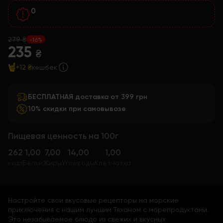
0
279 ₴
-16%
235
₴
+12 ₴
кешбек
БЕСПЛАТНАЯ доставка от 399 грн
10% скидки при самовывозе
Пищевая ценность на 100г
262
1,00
7,00
14,00
1,00
ккал
Белки
Жиры
Углеводы
Клетчатка
Настройте свои вкусовые рецепторы на морские
приключения с нашим лучшим Тяханом с морепродуктами.
Это незабываемое блюдо из свежих и вкусных