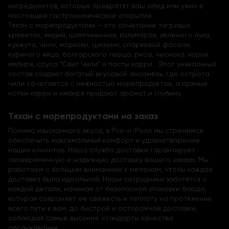
ингредиентов, которые превратят ваш обед или ужин в
настоящее гастрономическое открытие.
Тяхан с морепродуктами – это сочетание тигровых
креветок, мидий, шампиньонов, кальмаров, зеленого лука,
кунжута, чили, моркови, цуккини, спаржевой фасоли,
куриного яйца, болгарского перца, риса, чеснока, корня
имбиря, соуса “Свит Чили” и пасты карри . Этот уникальный
состав создает богатый вкусовой ансамбль, где острота
чили сочетается с нежностью морепродуктов, а пряные
нотки карри и имбиря придают аромат и глубину.
Тяхан с морепродуктами на заказ
Помимо изысканного вкуса, в Рок-н-Ролл мы стремимся
обеспечить максимальный комфорт и удовлетворение
наших клиентов. Наша служба доставки гарантирует
своевременную и надежную доставку вашего заказа. Мы
работаем с большим вниманием к мелочам, чтобы каждая
доставка была идеальной. Наши сотрудники заботятся о
каждой детали, начиная от безопасной упаковки блюда,
которая сохраняет ее свежесть и теплоту на протяжении
всего пути к вам, до быстрой и осторожной доставки,
соблюдая самые высокие стандарты качества
обслуживания.