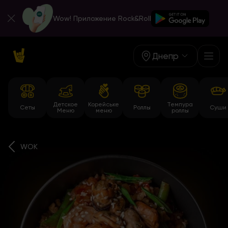
Wow! Приложение Rock&Roll
Днепр
Детское
Корейське
Темпура
Сеты
Роллы
Суши
Меню
меню
роллы
WOK