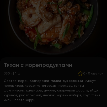
Тяхан с морепродуктами
350 г | 1 шт
0
·
0 оценок
Состав:
перец болгарский, мидии, лук зеленый, кунжут,
перец чили, креветка тигровая, морковь, грибы
шампиньоны, кальмары, цукини, спаржевая фасоль, яйцо
куриное, рис японский, чеснок, корень имбиря, соус "свит
чили", паста карри