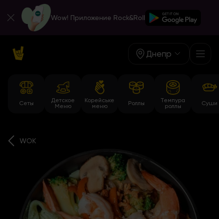
Wow! Приложение Rock&Roll
Днепр
Детское
Корейське
Темпура
Сеты
Роллы
Суши
Меню
меню
роллы
WOK