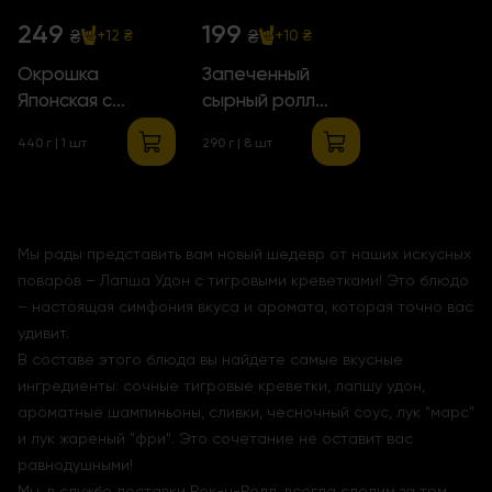
249
199
₴
₴
+12 ₴
+10 ₴
Окрошка
Запеченный
Японская с
сырный ролл
Тигровыми
«Фламбе»
440 г | 1 шт
290 г | 8 шт
Креветками
Мы рады представить вам новый шедевр от наших искусных
поваров – Лапша Удон с тигровыми креветками! Это блюдо
– настоящая симфония вкуса и аромата, которая точно вас
удивит.
В составе этого блюда вы найдете самые вкусные
ингредиенты: сочные тигровые креветки, лапшу удон,
ароматные шампиньоны, сливки, чесночный соус, лук "марс"
и лук жареный "фри". Это сочетание не оставит вас
равнодушными!
Мы, в службе доставки Рок-н-Ролл, всегда следим за тем,