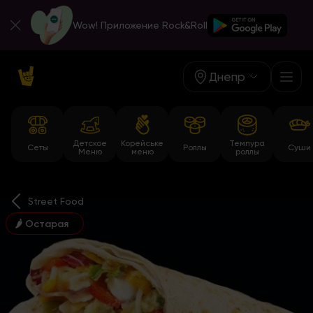
Wow! Приложение Rock&Roll
Днепр
Детское
Корейське
Темпура
Сеты
Роллы
Суши
Меню
меню
роллы
Street Food
🌶 Остарая