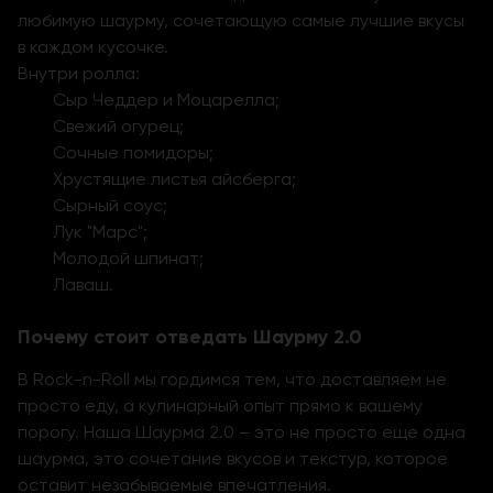
любимую шаурму, сочетающую самые лучшие вкусы
в каждом кусочке.
Внутри ролла:
Сыр Чеддер и Моцарелла;
Свежий огурец;
Сочные помидоры;
Хрустящие листья айсберга;
Сырный соус;
Лук "Марс";
Молодой шпинат;
Лаваш.
Почему стоит отведать Шаурму 2.0
В Rock-n-Roll мы гордимся тем, что доставляем не
просто еду, а кулинарный опыт прямо к вашему
порогу. Наша Шаурма 2.0 – это не просто еще одна
шаурма, это сочетание вкусов и текстур, которое
оставит незабываемые впечатления.