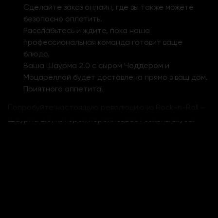
Сделайте заказ онлайн, где вы также можете
безопасно оплатить.
Расслабьтесь и ждите, пока наша
профессиональная команда готовит ваше
блюдо.
Ваша Шаурма 2.0 с сыром Чеддером и
Моцареллой будет доставлена прямо в ваш дом.
Приятного аппетита!
Попробуйте настоящую революцию из Rock-n-Roll –
Шаурма 2.0, которая переписывает законы вкуса!