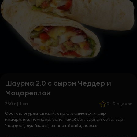
Шаурма 2.0 с сыром Чеддер и
Моцареллой
280 г | 1 шт
0
·
0 оценок
Состав:
огурец свежий, сыр филадельфия, сыр
моцарелла, помидор, салат айсберг, сырный соус, сыр
"чеддер", лук "марс", шпинат бейби, лаваш