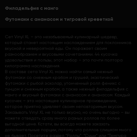
Филадельфия с манго
Футомаки с ананасом и тигровой креветкой
Сет Vinyl XL – это незабываемый кулинарный шедевр,
который станет настоящим наслаждением для поклонников
вкусной и невероятной еды. Он поражает своим
разнообразием и вкусовыми сочетаниями. 44 кусочка
удовольствия и пользы, этот набор – это почти полтора
килограмма наслаждения.
В составе сета Vinyl XL можно найти самый нежный
футомаки со снежным крабом и грушей, экзотический
футомаки с рыбой эсколар, утонченный ролл феникс с
тунцом и снежным крабом, а также нежный филадельфия с
манго и вкусный футомаки с ананасом и ананасом. Каждый
кусочек – это настоящее кулинарное произведение,
которое приятно удивляет своим неповторимым вкусом.
Заказывать Vinyl XL не только вкусно, но очень выгодно – вы
можете отведать сразу много разных роллов по более
выгодной цене. Кстати, вы всегда можете заказать
дополнительные порции, потому что роллов слишком много
не бывает. Посетите раздел “Роллы”, “Суши” или “Темпура