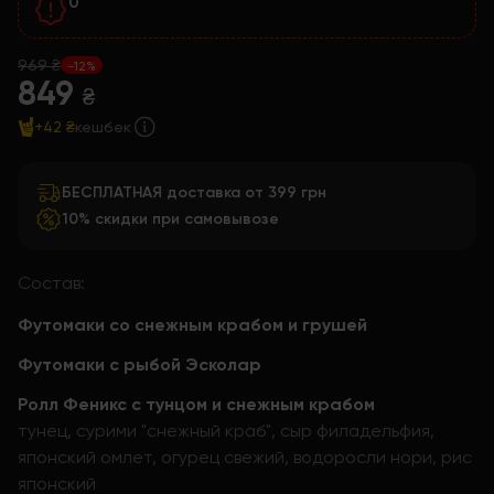
0
969 ₴
-12%
849
₴
+42 ₴
кешбек
БЕСПЛАТНАЯ доставка от 399 грн
10% скидки при самовывозе
Состав:
Футомаки со снежным крабом и грушей
Футомаки с рыбой Эсколар
Ролл Феникс с тунцом и снежным крабом
тунец, сурими "снежный краб", сыр филадельфия,
японский омлет, огурец свежий, водоросли нори, рис
японский