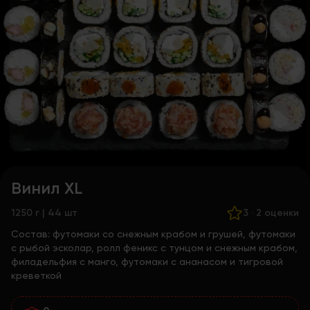
Винил XL
1250 г | 44 шт
3
·
2 оценки
Состав:
футомаки со снежным крабом и грушей, футомаки
с рыбой эсколар, ролл феникс с тунцом и снежным крабом,
филадельфия с манго, футомаки с ананасом и тигровой
креветкой