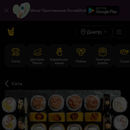
Wow! Приложение Rock&Roll
Днепр
Детское
Корейське
Темпура
Сеты
Роллы
Суши
Меню
меню
роллы
Сеты