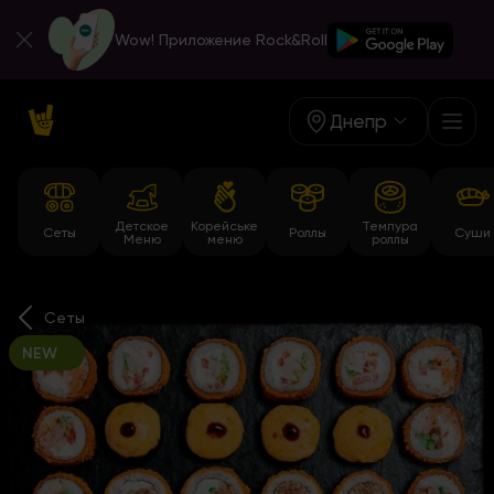
Wow! Приложение Rock&Roll
Днепр
Детское
Корейське
Темпура
Сеты
Роллы
Суши
Меню
меню
роллы
Сеты
NEW