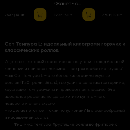
«Жанет» с
креветками
280 г | 10 шт
290 г | 8 шт
270 г | 10 шт
Сет Темпура L: идеальный килограмм горячих и
классических роллов
Ищете сет, который гарантированно утолит голод большой
компании и принесет максимальное разнообразие вкусов?
Наш Сет Темпура L – это более килограмма вкусных
роллов (1150 грамм, 36 шт.), где удачно сочетаются горячие,
хрустящие темпура-хиты и проверенная классика. Это
идеальное решение, когда вы хотите купить много,
недорого и очень вкусно.
Что делает этот сет таким популярным? Его разнообразный
и насыщенный состав:
Фиш микс темпура: Хрустящие роллы во фритюре с