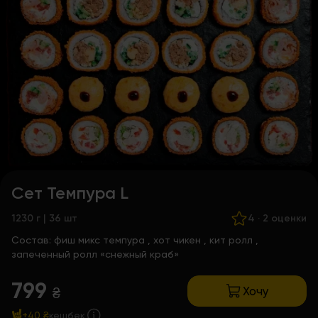
Сет Темпура L
1230 г | 36 шт
4
·
2 оценки
Состав:
фиш микс темпура
,
хот чикен
,
кит ролл
,
запеченный ролл «снежный краб»
799
Хочу
₴
+40 ₴
кешбек