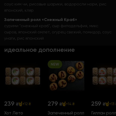
соус ким чи, рисовые шарики, водоросли нори, рис
японский, кляр
Запеченный ролл «Снежный Краб»
сурими "снежный краб", сыр филадельфия, микс
сыров, японский омлет, огурец свежий, помидор, соус
унаги, рис японский
идеальное дополнение
NEW
239
279
259
₴
₴
₴
+12 ₴
+14 ₴
+13 
Хот Лето
Запеченный ролл
Гиллан рол