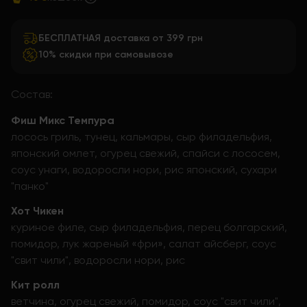
БЕСПЛАТНАЯ доставка от 399 грн
10% скидки при самовывозе
Состав:
Фиш Микс Темпура
лосось гриль, тунец, кальмары, сыр филадельфия,
японский омлет, огурец свежий, спайси с лососем,
соус унаги, водоросли нори, рис японский, сухари
"панко"
Хот Чикен
куриное филе, сыр филадельфия, перец болгарский,
помидор, лук жареный «фри», салат айсберг, соус
"свит чили", водоросли нори, рис
Кит ролл
ветчина, огурец свежий, помидор, соус "свит чили",