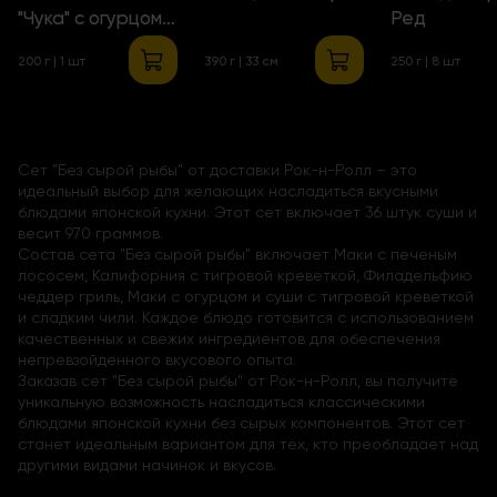
"Чука" с огурцом и
Ред
сельдереем
200 г | 1 шт
390 г | 33 см
250 г | 8 шт
Сет "Без сырой рыбы" от доставки Рок-н-Ролл – это
идеальный выбор для желающих насладиться вкусными
блюдами японской кухни. Этот сет включает 36 штук суши и
весит 970 граммов.
Состав сета "Без сырой рыбы" включает Маки с печеным
лососем, Калифорния с тигровой креветкой, Филадельфию
чеддер гриль, Маки с огурцом и суши с тигровой креветкой
и сладким чили. Каждое блюдо готовится с использованием
качественных и свежих ингредиентов для обеспечения
непревзойденного вкусового опыта.
Заказав сет "Без сырой рыбы" от Рок-н-Ролл, вы получите
уникальную возможность насладиться классическими
блюдами японской кухни без сырых компонентов. Этот сет
станет идеальным вариантом для тех, кто преобладает над
другими видами начинок и вкусов.