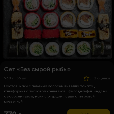
Сет «Без сырой рыбы»
960 г | 36 шт
5
·
2 оценки
Состав:
маки с печеным лососем вителло тонато
,
калифорния с тигровой креветкой
, филадельфия чеддер
с лососем гриль,
маки с огурцом
,
суши с тигровой
креветкой