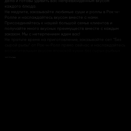
дела и готовы удивить вас непревзойденным вкусом
каждого блюда.
Не медлите, заказывайте любимые суши и роллы в Рок-н-
Ролле и наслаждайтесь вкусом вместе с нами.
Присоединяйтесь к нашей большой семье клиентов и
получайте много вкусных преимуществ вместе с каждым
заказом. Мы с нетерпением ждем вас!
Не тратьте время на приготовление, заказывайте сет "Без
сырой рыбы" от Рок-н-Ролл прямо сейчас и наслаждайтесь
восхитительным вкусом японской кухни без сырых рыбных
блюд.