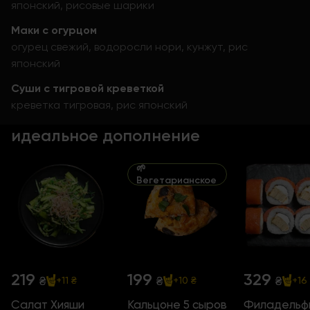
японский, рисовые шарики
Маки с огурцом
огурец свежий, водоросли нори, кунжут, рис
японский
Суши с тигровой креветкой
креветка тигровая, рис японский
идеальное дополнение
🌱
Вегетарианское
219
199
329
₴
₴
₴
+11 ₴
+10 ₴
+16
Салат Хияши
Кальцоне 5 сыров
Филадельф