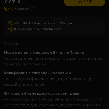
779
Хочу
₴
+39 ₴
кешбек
БЕСПЛАТНАЯ доставка от 399 грн
10% скидки при самовывозе
Состав:
Маки с печеным лососем Вителло Тонато
лосось запечённый, перец болгарский, соус вителло
тоннато, рис японский
Калифорния с тигровой креветкой
креветка, сыр филадельфия, икра "тобико, огурец
свежий, рис японский
Филадельфия чеддер с лососем гриль
лосось гриль, сыр филадельфия, сыр "чеддер", салат
айсберг, помидор, соус унаги, водоросли нори, рис