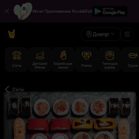
Wow! Приложение Rock&Roll
Днепр
Детское
Корейське
Темпура
Сеты
Роллы
Суши
Меню
меню
роллы
Сеты