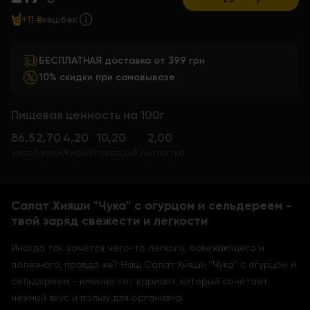
+11 ₴
кешбек
БЕСПЛАТНАЯ доставка от 399 грн
10% скидки при самовывозе
Пищевая ценность на 100г
86.5
2,70
4,20
10,20
2,00
ккал
Белки
Жиры
Углеводы
Клетчатка
Салат Хияши "Чука" с огурцом и сельдереем -
твой заряд свежести и легкости
Иногда так хочется чего-то легкого, освежающего и
полезного, правда же? Наш Салат Хияши "Чука" с огурцом и
сельдереем - именно тот вариант, который сочетает
нежный вкус и пользу для организма.