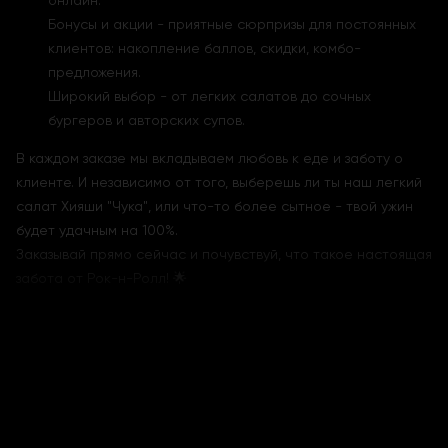
онлайн.
Бонусы и акции - приятные сюрпризы для постоянных
клиентов: накопление баллов, скидки, комбо-
предложения.
Широкий выбор - от легких салатов до сочных
бургеров и авторских супов.
В каждом заказе мы вкладываем любовь к еде и заботу о
клиенте. И независимо от того, выберешь ли ты наш легкий
салат Хияши "Чука", или что-то более сытное - твой ужин
будет удачным на 100%.
Заказывай прямо сейчас и почувствуй, что такое настоящая
забота от Рок-н-Ролл! 🌟