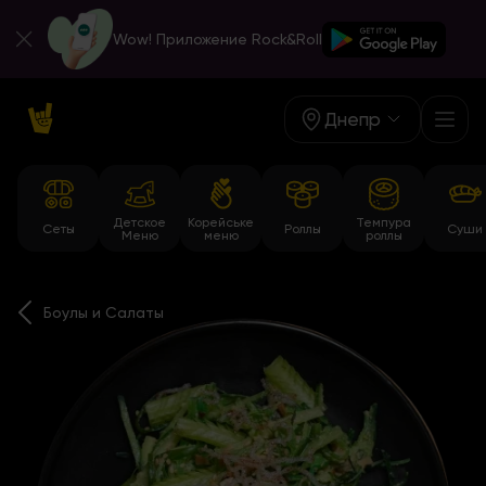
Wow! Приложение Rock&Roll
Днепр
Детское
Корейське
Темпура
Сеты
Роллы
Суши
Меню
меню
роллы
Боулы и Салаты