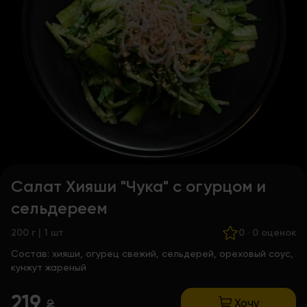
Салат Хияши "Чука" с огурцом и
сельдереем
200 г | 1 шт
0
·
0 оценок
Состав:
хияши, огурец свежий, сельдерей, ореховый соус,
кунжут жареный
219
Хочу
₴