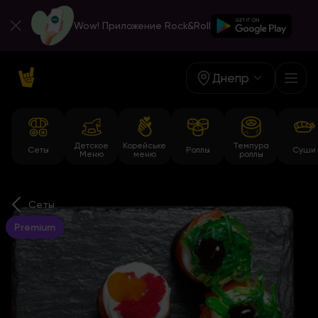
Wow! Приложение Rock&Roll
Днепр
Детское
Корейське
Темпура
Сеты
Роллы
Суши
Меню
меню
роллы
Сеты
Premium