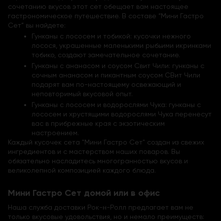
сочетанию вкусов этот сет обещает вам настоящее
гастрономическое путешествие. В составе “Мини Гастро
Сет” вы найдете:
Гунканы с лососем и тобикой: кусочки нежного
лосося, украшенные маленькими рыбьими икринками
тобико, создают замечательное сочетание.
Гунканы с ананасом и соусом Свит Чили: гунканы с
сочным ананасом и пикантным соусом СВит Чили
подарят вам по-настоящему освежающий и
неповторимый вкусовой опыт.
Гунканы с лососем и водорослями Чука: гунканы с
лососем и хрустящими водорослями Чука перенесут
вас в прибрежные края с экзотическим
настроением.
Каждый кусочек сета "Мини Гастро Сет" создан из свежих
ингредиентов и с мастерством наших поваров. Вы
обязательно насладитесь многогранностью вкусов и
великолепной композицией каждого блюда.
Мини Гастро Сет домой или в офис
Наша служба доставки Рок-н-Ролл предлагает вам не
только вкусовые удовольствия, но и немало преимуществ: