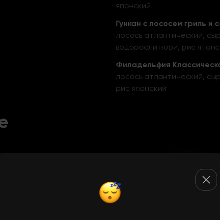
японский
Гункан с лососем гриль и с
лосось атлантический, сыр
водоросли нори, рис японс
Филадельфия Классическ
лосось атлантический, сыр
рис японский
е