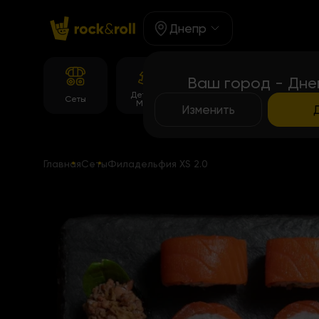
Днепр
Ваш город - Дне
Детское
Корейське
Сеты
Роллы
Меню
меню
Изменить
Главная
Сеты
Филадельфия XS 2.0