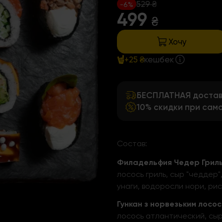
529 ₴
-6%
499
₴
Хочу
+25 ₴
кешбек
БЕСПЛАТНАЯ доставк
10% скидки при сам
Состав:
Филадельфия Чедер Гриль
лосось гриль, сыр "чеддер"
унаги, водоросли нори, ри
Гункан з норвезьким лосос
лосось атлантический, сыр