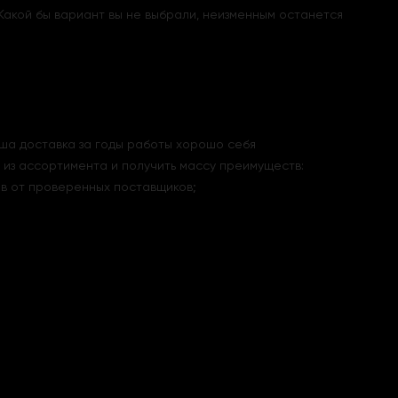
акой бы вариант вы не выбрали, неизменным останется
аша доставка за годы работы хорошо себя
а из ассортимента и получить массу преимуществ:
в от проверенных поставщиков;