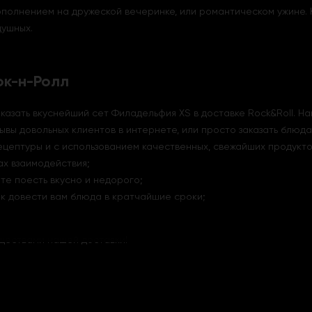
олнением на дружеской вечеринке, или романтическом ужине. К
душных.
ок-н-Ролл
азать вкуснейший сет Филадельфия XS в доставке Rock&Roll. Н
ывы довольных клиентов в интернете, или просто заказать блюд
цептуры и с использованием качественных, свежайших продукто
х взаимодействия;
те поесть вкусно и недорого;
ак довести вам блюда в кратчайшие сроки;
уществами нашей доставки!