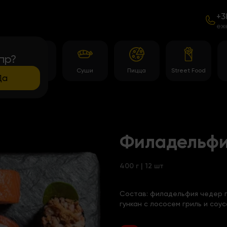
+3
еж
пр?
Темпура
Суши
Пицца
Street Food
роллы
Да
Филадельфия
400 г | 12 шт
Состав:
филадельфия чедер гр
гункан с лососем гриль и соу