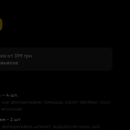
а от 399 грн
овывозе
 – 4 шт.
, сыр филадельфия, помидор, салат айсберг, соус
с японский
ем - 2 шт
 филадельфия, шпинат, водоросли нори, рис