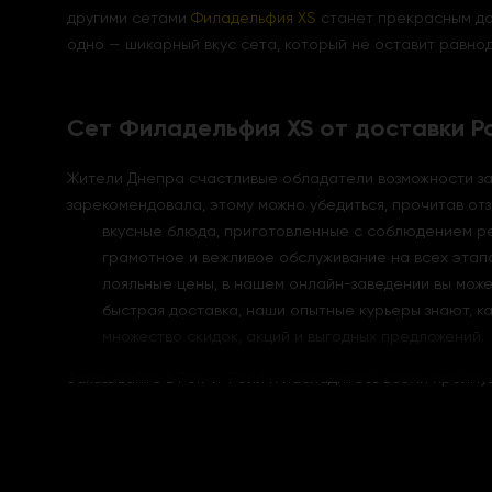
другими сетами
Филадельфия XS
станет прекрасным доп
одно — шикарный вкус сета, который не оставит равно
Сет Филадельфия XS от доставки Р
Жители Днепра счастливые обладатели возможности зак
зарекомендовала, этому можно убедиться, прочитав отз
вкусные блюда, приготовленные с соблюдением ре
грамотное и вежливое обслуживание на всех этапа
лояльные цены, в нашем онлайн-заведении вы може
быстрая доставка, наши опытные курьеры знают, к
множество скидок, акций и выгодных предложений.
Заказывайте в Рок-н-Ролл и насладитесь всеми преим