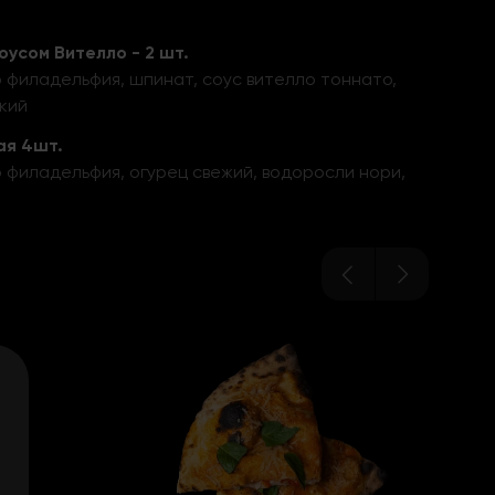
оусом Вителло - 2 шт.
 филадельфия, шпинат, соус вителло тоннато,
кий
ая 4шт.
 филадельфия, огурец свежий, водоросли нори,