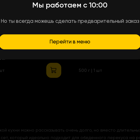
Мы работаем с 10:00
Но ты всегда можешь сделать предварительный заказ
45
₴
+9 ₴
Бонусов
+2 ₴
Бонусов
Перейти в меню
мельный – три
Кока-кола Зеро 0,
ка
 шт
500 г | 1 шт
ой кухни можно рассказывать очень долго, но вместо длительны
 сет, который идеально подходит для обеденного перекуса на ра