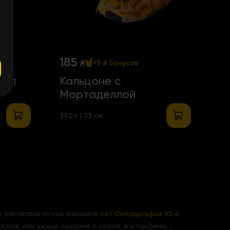
185
₴
+9 ₴
Бонусов
5 л
Кальцоне с
Мортаделлой
390 г | 33 см
х рассказов лучше закажите
сет Филадельфия XS
в
боте, или ужина наедине с собой. А в тандеме с