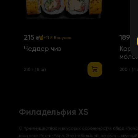
215
189
₴
₴
+11 ₴
Бонусов
Чеддер чиз
Кара
моло
210 г | 8 шт
200 г | 1
Филадельфия XS
О преимуществах и вкусовых особенностях блюд японск
доставке Рок-н-Ролл. Это небольшой, но очень вкусный