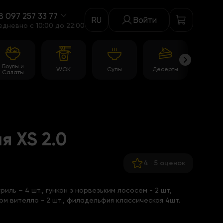
8 097 257 33 77
RU
Войти
едневно c 10:00 до 22:00
Боулы и
WOK
Супы
Десерты
Акци
Салаты
 XS 2.0
4
·
5 оценок
иль – 4 шт., гункан з норвезьким лососем - 2 шт,
сом вителло - 2 шт., филадельфия классическая 4шт.