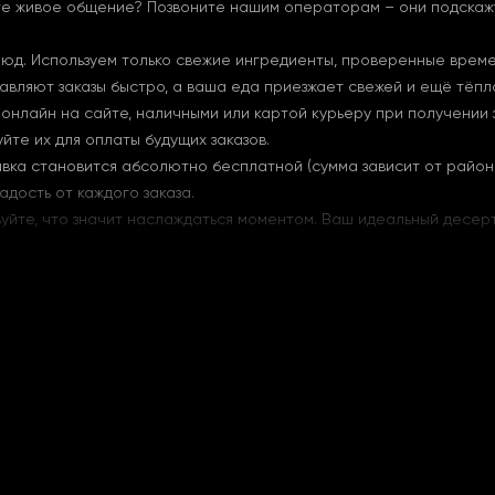
е живое общение? Позвоните нашим операторам – они подскажут
блюд. Используем только свежие ингредиенты, проверенные врем
вляют заказы быстро, а ваша еда приезжает свежей и ещё тёпл
: онлайн на сайте, наличными или картой курьеру при получении
йте их для оплаты будущих заказов.
авка становится абсолютно бесплатной (сумма зависит от района
адость от каждого заказа.
уйте, что значит наслаждаться моментом. Ваш идеальный десерт