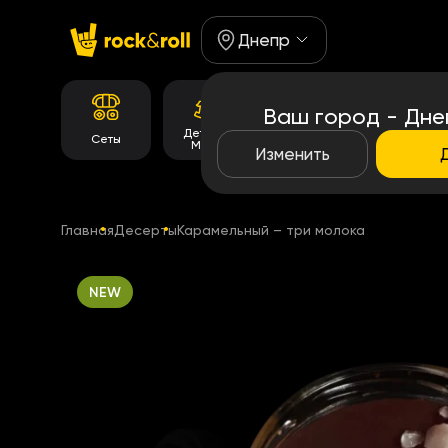
Днепр
Ваш город - Дне
Детское
Корейське
Сеты
Роллы
Меню
меню
Изменить
Главная
Десерты
Карамельный – три молока
NEW