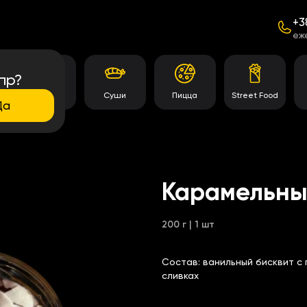
+3
еж
пр?
Темпура
Суши
Пицца
Street Food
роллы
Да
Карамельны
200 г | 1 шт
Состав:
ванильный бисквит с 
сливках