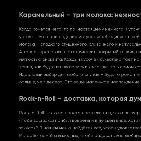
Карамельный – три молока: нежност
Когда хочется чего-то по-настоящему нежного и утонч
устоять. Это произведение искусства объединяет в себ
молока – сладкого сгущённого, сливочного и натураль
А теперь представьте этот бисквит, покрытый тонким с
мягкостью бисквита. Каждый кусочек буквально тает на
тепла, как будто вы оказались в кафе где-то в самом 
Идеальный выбор для любого случая – будь то романти
больше, чем десерт. Это ваше маленькое наслаждение,
Rock-n-Roll – доставка, которая ду
Rock-n-Roll – это не просто доставка еды, это ваш вер
чтобы ваш заказ прибыл вовремя и в лучшем виде. Хоти
закусок? В нашем меню найдётся всё, чтобы удовлетвор
Мы работаем без выходных, чтобы радовать вас любимым