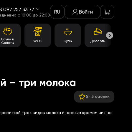
8 097 257 33 77
RU
Войти
едневно c 10:00 до 22:00
Боулы и
WOK
Супы
Десерты
Акци
Салаты
й – три молока
5
·
3 оценки
пропиткой трех видов молока и нежным кремом чиз на