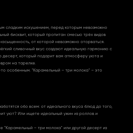
мым сладким искушением, перед которым невозможно
льный бисквит, который пропитан смесью трёх видов
 насыщенность, от которой невозможно оторваться.
 лёгкий сливочный вкус создают идеальную гармонию с
то десерт, который подарит вам атмосферу уюта и
евром на тарелке.
-то особенным. "Карамельный – три молока" – это
заботятся обо всем: от идеального вкуса блюд до того,
рит уют? Или ищете идеальный ужин из роллов и
е "Карамельный – три молока" или другой десерт из