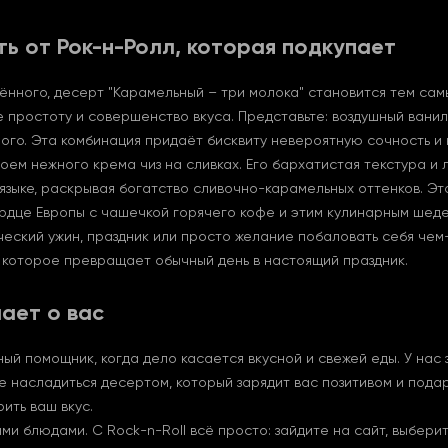
ь от Рок-н-Ролл, которая подкупает
ённого, десерт "Карамельный – три молока" становится тем са
е простоту и совершенство вкуса. Представьте: воздушный вани
ного. Эта комбинация придаёт бисквиту невероятную сочность и
лоем нежного крема чиз на сливках. Его бархатистая текстура и
 языке, раскрывая богатство сливочно-карамельных оттенков. Э
сердце Европы с чашечкой горячего кофе и этим кулинарным шед
ческий ужин, праздник или просто желание побаловать себя чем
 которое превращает обычный день в настоящий праздник.
мает о вас
ный помощник, когда дело касается вкусной и свежей еды. У нас 
те насладиться десертом, который зарядит вас позитивом и пода
ить ваш вкус.
и блюдами. С Rock-n-Roll всё просто: зайдите на сайт, выберит