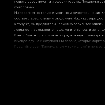
нашего ассортимента и оформите заказ. Предпочитает
комфортным.
Мы гордимся не только вкусом, но и качеством наших 
соответствовало вашим ожиданиям. Наши курьеры доста
К тому же, мы предлагаем несколько вариантов оплаты
лояльности: заказывайте чаще, копите бонусы и использу
И не забудьте: при заказе на определенную сумму дост
вкусную еду, но и безупречный сервис, который дарит р
Побалуйте себя "Карамельным – три молока" и почувств