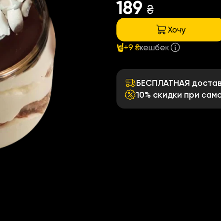
189
₴
Хочу
+9 ₴
кешбек
БЕСПЛАТНАЯ доставк
10% скидки при сам