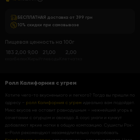
БЕСПЛАТНАЯ доставка от 399 грн
10% скидки при самовывозе
Пищевая ценность на 100г
183
2,00
9,00
21,00
2,00
ккал
Белки
Жиры
Углеводы
Клетчатка
Ролл Калифорния с угрем
Хотите чего-то вкусненького и легкого? Тогда вы пришли по
адресу –
ролл Калифорния с угрем
идеально вам подойдет.
Микс вкусов не оставит равнодушным – нежнейший угорь в
сочетании с огурцом и авокадо. А соус унаги и кунжут
добавляют яркие нотки в общую композицию. Сушисты Рок-
н-Ролл рекомендуют незамедлительно попробовать