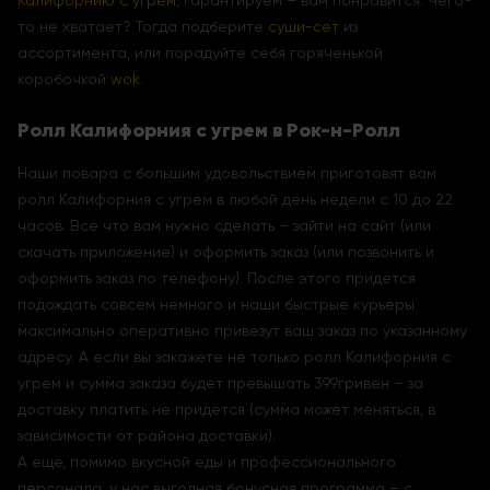
Калифорнию с угрем
, гарантируем – вам понравится. Чего-
то не хватает? Тогда подберите
суши-сет
из
ассортимента, или порадуйте себя горяченькой
коробочкой
wok
.
Ролл Калифорния с угрем в Рок-н-Ролл
Наши повара с большим удовольствием приготовят вам
ролл Калифорния с угрем в любой день недели с 10 до 22
часов. Все что вам нужно сделать – зайти на сайт (или
скачать приложение) и оформить заказ (или позвонить и
оформить заказ по телефону). После этого придется
подождать совсем немного и наши быстрые курьеры
максимально оперативно привезут ваш заказ по указанному
адресу. А если вы закажете не только ролл Калифорния с
угрем и сумма заказа будет превышать 399гривен – за
доставку платить не придется (сумма может меняться, в
зависимости от района доставки).
А еще, помимо вкусной еды и профессионального
персонала, у нас выгодная бонусная программа – с