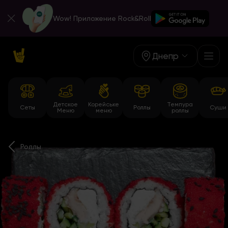
Wow! Приложение Rock&Roll
Днепр
Детское
Корейське
Темпура
Сеты
Роллы
Суши
Меню
меню
роллы
Роллы