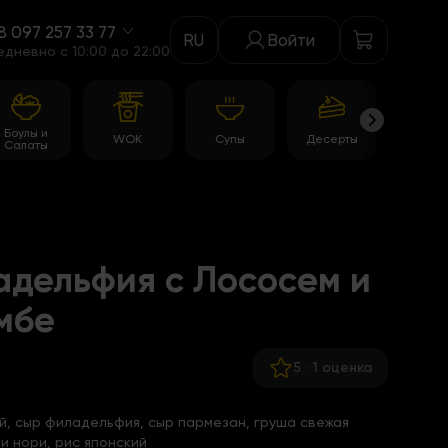
8 097 257 33 77
RU
Войти
едневно c 10:00 до 22:00
Боулы и
WOK
Супы
Десерты
Акци
Салаты
дельфия с Лососем и
мбе
5
·
1 оценка
й, сыр филадельфия, сыр пармезан, груша свежая
и нори, рис японский