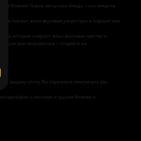
ушей Фламбе! Новое авторское блюдо – это изящное
вкусов поразит ваши вкусовые рецепторы и подарит вам
блюд, которые очаруют ваши вкусовые чувства и
которая вам понравилась – создайте ее
мо к вашему столу. Мы стремимся обеспечить вас
н филадельфию с лососем и грушей Фламбе и