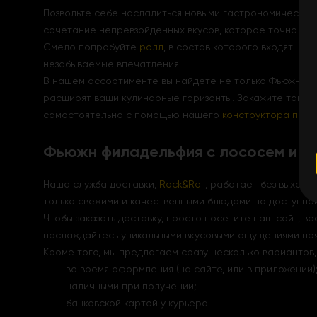
Позвольте себе насладиться новыми гастрономическим
сочетание непревзойденных вкусов, которое точно за
Смело попробуйте
ролл
, в состав которого входят: н
незабываемые впечатления.
В нашем ассортименте вы найдете не только Фьюжн Фи
расширят ваши кулинарные горизонты. Закажите также 
самостоятельно с помощью нашего
конструктора пицц
Фьюжн филадельфия с лососем и г
Наша служба доставки,
Rock&Roll
, работает без выходн
только свежими и качественными блюдами по доступной
Чтобы заказать доставку, просто посетите наш сайт, 
наслаждайтесь уникальными вкусовыми ощущениями пр
Кроме того, мы предлагаем сразу несколько вариантов, 
во время оформления (на сайте, или в приложении)
наличными при получении;
банковской картой у курьера.