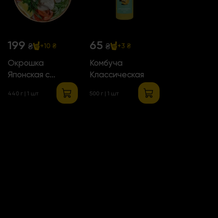
199
65
₴
₴
+10 ₴
+3 ₴
Окрошка
Комбуча
Японская с
Классическая
курицей
440 г | 1 шт
500 г | 1 шт