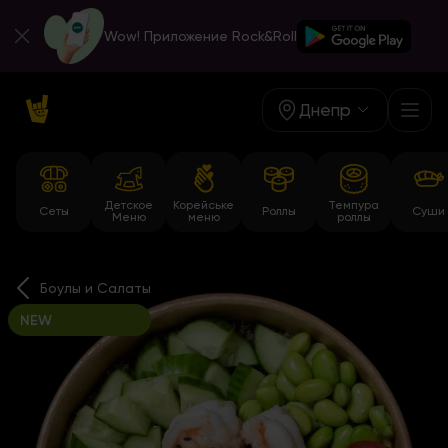
Wow! Приложение Rock&Roll
Днепр
Детское
Корейське
Темпура
Сеты
Роллы
Суши
Меню
меню
роллы
Боулы и Салаты
NEW