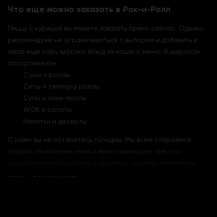
Что еще можно заказать в Рок-н-Ролл
Пиццу с курицей вы можете заказать прямо сейчас. Однако
рекомендуем не ограничиваться с выбором и добавить в
заказ еще пару вкусных блюд из нашего меню. В широком
ассортименте:
Суши и роллы
Сеты и темпура роллы
Супы и поке-боулы
WOK и салаты
Напитки и десерты.
С нами вы не останетесь голодны. Мы всем стараемся
угодить: любителям мяса и вегетарианцам; тем, кто
предпочитает поострее и послаще, а также любителям
экзотических вкусов.