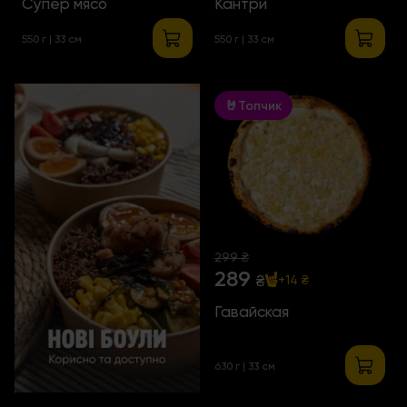
Супер мясо
Кантри
550 г | 33 см
550 г | 33 см
🤘Топчик
299 ₴
289
₴
+14 ₴
Гавайская
630 г | 33 см