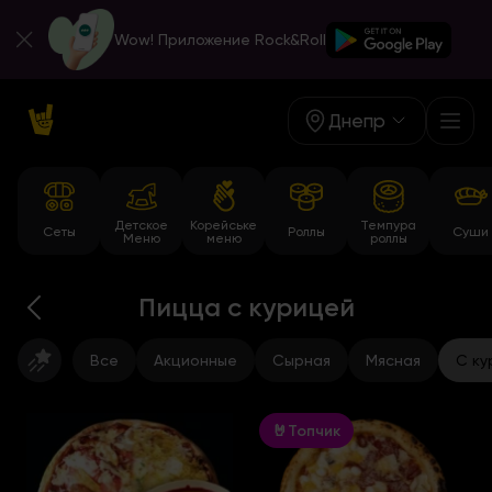
Wow! Приложение Rock&Roll
Днепр
Детское
Корейське
Темпура
Сеты
Роллы
Суши
Меню
меню
роллы
Пицца с курицей
Все
Акционные
Сырная
Мясная
С ку
🤘Топчик