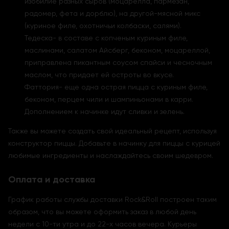
изобилие разных сыров (моцарелла, пармезан,
радомер, фета и дорблю), на другой-мясной микс
(куриное филе, охотничьи колбаски, салями).
Тедеска- в составе с копченым куриным филе,
маслинами, салатом Айсберг, беконом, моцареллой,
приправлена пикантным соусом спайси и чесночным
маслом, что придает ей остроты во вкусе.
Фаттория- еще одна острая пицца с куриным филе,
беконом, перцем чили и шампиньонами в карри.
Дополнением к начинке идут сливки и зелень.
Также вы можете создать свой идеальный рецепт, используя
конструктор пиццы. Добавьте в начинку для пиццы с курицей
любимые ингредиенты и наслаждайтесь своим шедевром.
Оплата и доставка
График работы службы доставки Rock&Roll построен таким
образом, что вы можете оформить заказ в любой день
недели с 10-ти утра и до 22-х часов вечера. Курьеры