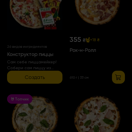
355
₴
+18 ₴
26 видов ингридиентов
Рок-н-Ролл
Конструктор пиццы
Сам себе пиццамейкер!
Собери сам пиццу из
любого количества
Создать
610 г | 33 см
ингридиентов
🤘Топчик