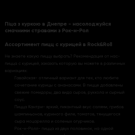
Піца з куркою в Днепре - насолоджуйся
смачними стравами з Рок-н-Рол
Ассортимент пицц с курицей в Rock&Roll
Не знаете какую пиццу выбрать? Рекомендация от нас-
пицца с курицей, заказать которую вы можете в различных
вариациях:
Гавайская- отличный вариант для тех, кто любите
сочетание курицы с ананасами. В пицце добавлены
свежие помидоры, два вида сыров, руккола и сырный
соус.
Пицца Кантри- яркий, пикантный вкус салями, грибов
шампиньонов, куриного филе, томатов, тянущегося
сыра моцарелла и соленых огурчиков.
Рок-н-Ролл- пицца из двух половинок, на одной