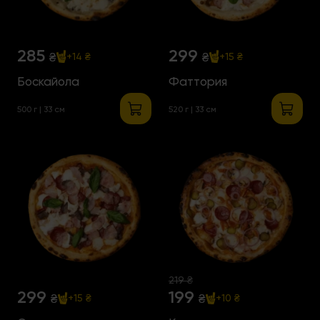
285
299
₴
₴
+14 ₴
+15 ₴
Боскайола
Фаттория
500 г | 33 см
520 г | 33 см
219 ₴
299
199
₴
₴
+15 ₴
+10 ₴