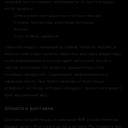
затеняли все остальные ингредиенты. Остроту в пицце
могут придать:
Смесь различных душистых и острых перцев,
Салями, пепперони, охотничьи колбаски,
Чеснок,
Соус спайси, шрирачи.
Обычная пицца с начинкой из грибов, томатов, маслин, и
бекона тоже может «слегка обжигать» вкусовые рецепторы,
если добавлением в начинку идет чесночное масло и
перчик халапеньо. Он является ценным и при этом
полезным продуктом, содержащим микроэлементы и
эфирные масла. При приготовлении острой пиццы
отбирают те плоды, которые обладают ароматом и имеют
ярко выраженный вкус.
Оплата и доставка
Доставка острой пиццы от компании RnR осуществляется
каждый день с 10ти утра и до 22-х вечера. Мы трудимся без