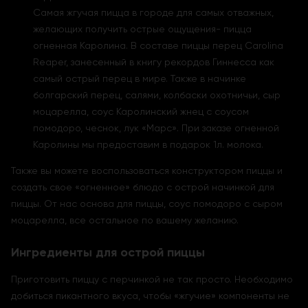
Самая жгучая пицца в городе для самых отважных,
желающих получить острые ощущения- пицца
огненная Каролина. В составе пиццы перец Carolina
Reaper, занесенный в книгу рекордов Гиннесса как
самый острый перец в мире. Также в начинке
болгарский перец, салями, колбаски охотничьи, сыр
моцарелла, соус Каролинский жнец с соусом
помодоро, чеснок, лук «Марс». При заказе огненной
Каролины мы предоставим в подарок 1л. молока.
Также вы можете воспользоваться конструктором пиццы и
создать свое «огненное» блюдо с острой начинкой для
пиццы. От нас основа для пиццы, соус помодоро с сыром
моцарелла, все остальное по вашему желанию.
Ингредиенты для острой пиццы
Приготовить пиццу с перчинкой не так просто. Необходимо
добиться пикантного вкуса, чтобы «жгучие» компоненты не