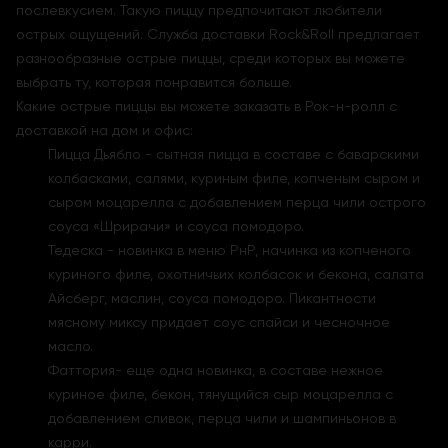
послевкусием. Такую пиццу предпочитают любители
острых ощущений. Служба доставки Rock&Roll предлагает
разнообразные острые пиццы, среди которых вы можете
выбрать ту, которая понравится больше.
Какие острые пиццы вы можете заказать в Рок-н-ролл с
доставкой на дом и офис:
Пицца Дьябло - сытная пицца в составе с баварскими
колбасками, салями, куриным филе, копченым сыром и
сыром моцарелла с добавлением перца чили острого
соуса «Шрирачи» и соуса помодоро.
Тедеска - новинка в меню РнР, начинка из копченого
куриного филе, охотничьих колбасок и бекона, салата
Айсберг, маслин, соуса помодоро. Пикантности
мясному миксу придает соус спайси и чесночное
масло.
Фаттория- еще одна новинка, в составе нежное
куриное филе, бекон, тянущийся сыр моцарелла с
добавлением сливок, перца чили и шампиньонов в
карри.