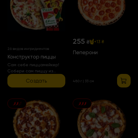
255
₴
+13 ₴
26 видов ингридиентов
Пеперони
Конструктор пиццы
Сам себе пиццамейкер!
Собери сам пиццу из
любого количества
Создать
480 г | 33 см
ингридиентов