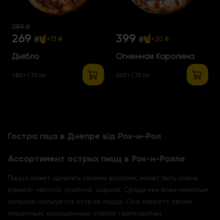
289 ₴
269
399
₴
₴
+13 ₴
+20 ₴
Дьябло
Огненная Каролина
480 г | 33 см
620 г | 33 см
Гостра піца в Днепре від Рок-н-Рол
Ассортимент острых пицц в Рок-н-Ролле
Пицца может удивлять своими вкусами, может быть очень
разной- мясной, грибной, сырной. Среди них всех немалым
успехом пользуется острая пицца. Она «берет» своим
пикантным, насыщенным, слегка терпковатым