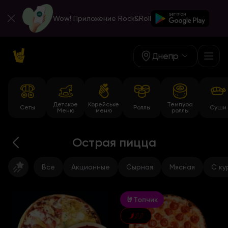
Wow! Приложение Rock&Roll
Днепр
Детское
Корейське
Темпура
Сеты
Роллы
Суши
Меню
меню
роллы
Острая пицца
Все
Акционные
Сырная
Мясная
С ку
🤘Топчик