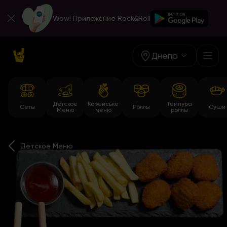
Wow! Приложение Rock&Roll
Днепр
Детское
Корейське
Темпура
Сеты
Роллы
Суши
Меню
меню
роллы
Детское Меню