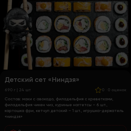
Детский сет «Ниндзя»
690 г | 24 шт
0
·
0 оценок
Состав:
маки с авокадо, филадельфия с креветками,
филадельфия чикен чиз, куриные наггетсы – 6 шт.,
картошка фри, кетчуп детский – 1 шт., игрушка-держатель
«ниндзя»