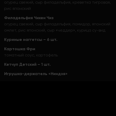
огурец свежий, сыр филадельфия, креветка тигровая,
рис японский
Филадельфия Чикен Чиз
огурец свежий, сыр филадельфия, помидор, японский
омлет, рис японский, сыр «чеддер», курица су-вид
Куриные наггетсы – 6 шт.
Картошка Фри
томатный соус, картофель
Кетчуп Детский – 1 шт.
Игрушка-держатель «Ниндзя»