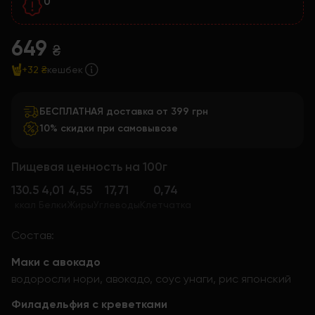
0
649
₴
+32 ₴
кешбек
БЕСПЛАТНАЯ доставка от 399 грн
10% скидки при самовывозе
Пищевая ценность на 100г
130.5
4,01
4,55
17,71
0,74
ккал
Белки
Жиры
Углеводы
Клетчатка
Состав:
Маки с авокадо
водоросли нори, авокадо, соус унаги, рис японский
Филадельфия с креветками