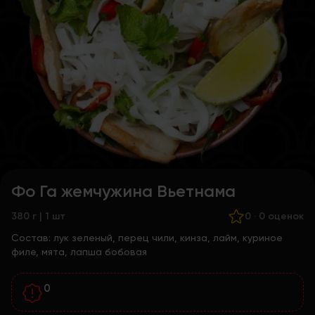
Фо Га жемчужина Вьетнама
380 г | 1 шт
0
·
0 оценок
Состав:
лук зеленый, перец чили, кинза, лайм, куриное
филе, мята, лапша бобовая
0