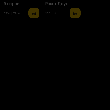
5 сыров
Рокет Джус
550 г | 33 см
230 г | 8 шт