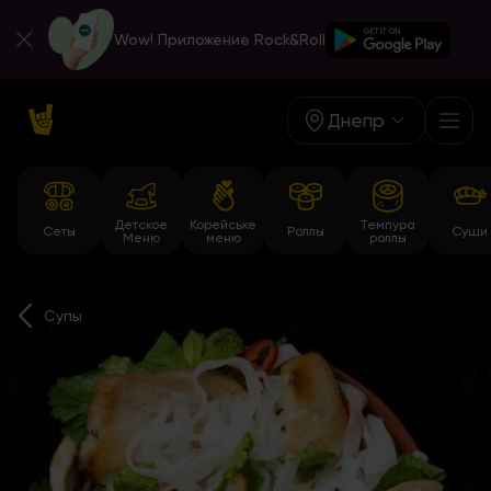
Wow! Приложение Rock&Roll
Днепр
Детское
Корейське
Темпура
Сеты
Роллы
Суши
Меню
меню
роллы
Супы