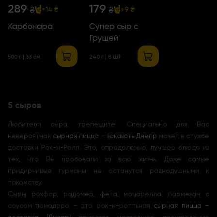
289
179
₴
₴
+14 ₴
+9 ₴
Карбонара
Супер сыр с
Грушей
500 г | 33 см
240 г | 8 шт
5 сыров
Любители сыра, трепещите! Специально для Вас
невероятная
сырная пицца – заказать Днепр
может в службе
доставки Рок-н-Ролл. Это, определенно, лучшее блюдо из
тех, что Вы пробовали за всю жизнь. Даже самые
придирчивые гурманы не останутся равнодушными к
лакомству.
Сыры рокфор, радомер, фета, моцарелла, пармезан с
соусом помодоро – это рок-н-ролльная
сырная пицца –