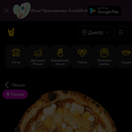
Wow! Приложение Rock&Roll
Днепр
Детское
Корейське
Темпура
Сеты
Роллы
Суши
Меню
меню
роллы
Пицца
🤘Топчик