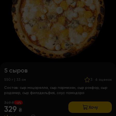
5 сыров
550 г | 33 см
3
·
6 оценок
Состав:
сыр моцарелла, сыр пармезан, сыр рокфор, сыр
радамер, сыр филадельфия, соус помодоро
349 ₴
-6%
Хочу
329
₴