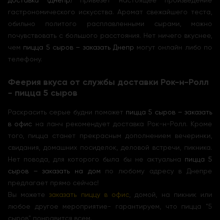
доставка (Днепр
) привезет настоящее произведение
гастрономического искусства. Аромат свежайшего теста,
обильно политого расплавленными сырами, можно
почувствовать с большого расстояния. Нет ничего вкуснее,
чем
пицца 5 сыров – заказать Днепр
могут онлайн либо по
телефону.
Феерия вкуса от службы доставки Рок-н-Ролл
- пицца 5 сыров
Раскрасить серые будни поможет
пицца 5 сыров – заказать
в офис
на ланч рекомендует доставка Рок-н-Ролл. Кроме
того, пицца станет прекрасным дополнением вечеринки,
свидания, домашних посиделок, деловой встречи, пикника.
Нет повода, для которого была бы не актуальна
пицца 5
сыров – заказать на дом
по любому адресу в Днепре
предлагает прямо сейчас!
Вы можете
заказать пиццу в офис
, домой, на пикник или
любое другое мероприятие- гарантируем, что пицца "5
сыров" понравится всем.