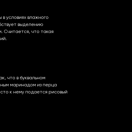
 в условиях влажного
обствует выделению
. Считается, что такая
ий.
к, что в буквальном
нным маринадом из перца
асто к нему подается рисовый