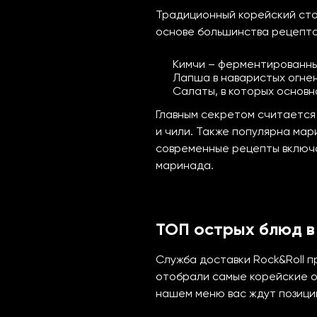
Традиционный корейский стол
основе большинства рецепто
Кимчи – ферментированны
Лапша в наваристых огне
Салаты, в которых основн
Главным секретом считается 
и чили. Также популярна мар
современные рецепты включа
маринада.
ТОП острых блюд в
Служба доставки
Rock&Roll
пр
отобрали самые корейские ос
нашем меню вас ждут позици