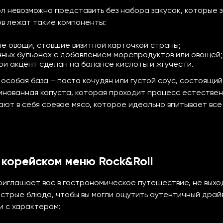
 невозможно представить без набора закусок, которые з
в лежат такие компоненты:
е овощи, ставшие визитной карточкой страны;
нных бульонах с добавлением морепродуктов или овощей;
ой акцент сделан на балансе кислоты и жгучести.
особая база – паста кочудян или густой соус, состоящи
инованная капуста, которая проходит процесс естествен
ют в себя соевое мясо, которое идеально впитывает все
 корейском меню Rock&Roll
иглашает вас в гастрономическое путешествие, не выход
трые блюда, чтобы вы могли ощутить аутентичный драйв 
и с характером: