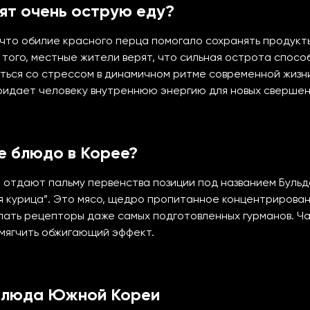
ят очень острую еду?
что обилие красного перца помогало сохранять продукты
 того, местные жители верят, что сильная острота спос
ться со стрессом в динамичном ритме современной жизни
ридает человеку внутреннюю энергию для новых свершен
е блюдо в Корее?
отдают пальму первенства позиции под названием Бульда
я курица”. Это мясо, щедро пропитанное концентрирова
лать рецепторы даже самых подготовленных гурманов. Ч
смягчить обжигающий эффект.
блюда Южной Кореи