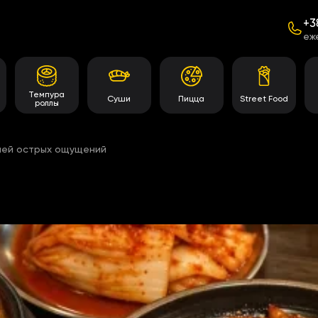
+3
еж
Темпура
Суши
Пицца
Street Food
роллы
лей острых ощущений