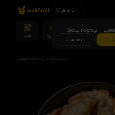
Днепр
Ваш город - Дне
Детское
Корейське
Сеты
Роллы
Меню
меню
Изменить
Главная
WOK
Гедза с курицей