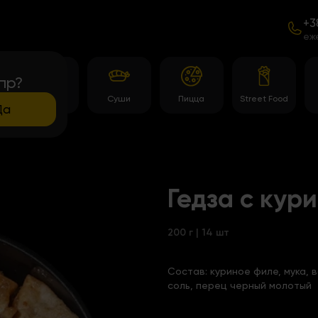
+3
еж
пр?
Темпура
Суши
Пицца
Street Food
роллы
Да
Гедза с кур
200 г | 14 шт
Состав:
куриное филе, мука, 
соль, перец черный молотый