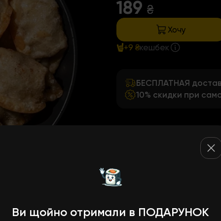
189
₴
Хочу
+9 ₴
кешбек
БЕСПЛАТНАЯ доставк
10% скидки при сам
Ви щойно отримали в ПОДАРУНОК