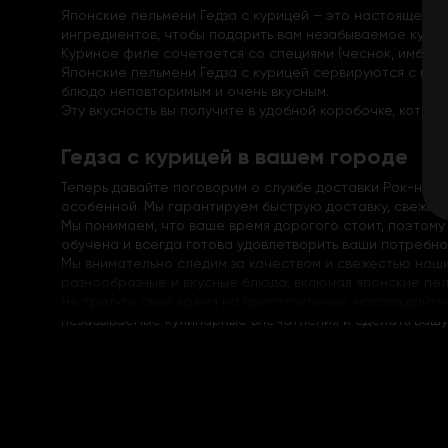
Японские пельмени Гедза с курицей – это настоящее во
ингредиентов, чтобы подарить вам незабываемое кулин
Куриное филе сочетается со специями (чеснок, имбирь
Японские пельмени Гедза с курицей сервируются с гри
блюдо неповторимым и очень вкусным.
Эту вкусность вы получите в удобной коробочке, котор
Гедза с курицей в вашем городе
Теперь давайте поговорим о службе доставки Рок-н-Рол
особенной. Мы гарантируем быструю доставку, свежесть
Мы понимаем, что ваше время дорогого стоит, поэтом
обучена и всегда готова удовлетворить ваши потребно
Мы внимательно следим за качеством и свежестью наши
разнообразные и вкусные блюда, включая японские пел
Не тратьте свое время на приготовление, наслаждайтес
незабываемые кулинарные впечатления и сделать вашу 