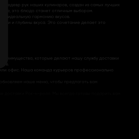
ак шедевр рук наших кулинаров, создан из самых лучших
стуре, это блюдо станет отличным выбором.
вая идеальную гармонию вкусов.
ости и глубины вкуса. Это сочетание делает это
ды.
 и преимущества, которые делают нашу службу доставки
ков.
 или офис. Наша команда курьеров профессионально
 обновляем наше меню, чтобы предлагать вам
бе доставки Рок-н-ролл. Мы всегда готовы подарить вам