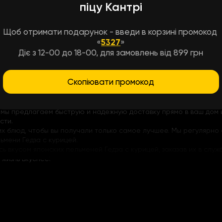
піцу Кантрі
площение вкуса и традиций японской кухни. Каждый пельмень, к
арное удовольствие. Благодаря своему уникальному вкусу и тек
 и черный перец) и оборачивается нежным тонким тестом, созда
Щоб отримати подарунок - введи в корзині промокод
бным и устричным соусом, которые придают блюду нотки пикантн
«
5327
»
Діє з 12-00 до 18-00, для замовлень від 899 грн
ая сохраняет тепло блюда и экономит ваше время на мытье посу
Скопіювати промокод
л. Заказывая у нас, вы получаете не только изысканную еду, но
 продуктов и удобный заказ, который займет всего несколько кли
у мы предлагаем быструю и надежную доставку прямо в ваш дом
сти.
х блюд, чтобы вы получали только самое лучшее. Мы регулярно
ьмени Гедза с курицей.
ь вкусом японских пельменей Гедза с курицей, заказав их в служ
жизнь вкуснее!