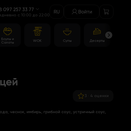
8 097 257 33 77
RU
Войти
едневно c 10:00 до 22:00
Боулы и
WOK
Супы
Десерты
Акци
Салаты
ицей
3
·
4 оценки
вода, чеснок, имбирь, грибной соус, устричный соус,