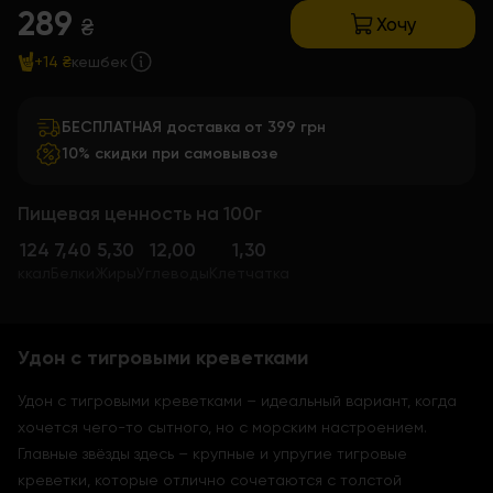
289
Хочу
₴
+14 ₴
кешбек
БЕСПЛАТНАЯ доставка от 399 грн
10% скидки при самовывозе
Пищевая ценность на 100г
124
7,40
5,30
12,00
1,30
ккал
Белки
Жиры
Углеводы
Клетчатка
Удон с тигровыми креветками
Удон с тигровыми креветками – идеальный вариант, когда
хочется чего-то сытного, но с морским настроением.
Главные звёзды здесь – крупные и упругие тигровые
креветки, которые отлично сочетаются с толстой