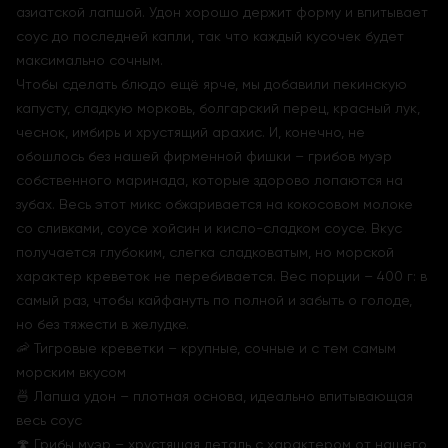
азиатской лапшой. Удон хорошо держит форму и впитывает
соус до последней капли, так что каждый кусочек будет
максимально сочным.
Чтобы сделать блюдо ещё ярче, мы добавили пекинскую
капусту, сладкую морковь, болгарский перец, красный лук,
чеснок, имбирь и хрустящий арахис. И, конечно, не
обошлось без нашей фирменной фишки – грибов муэр
собственного маринада, которые здорово лопаются на
зубах. Весь этот микс обжаривается на кокосовом молоке
со сливками, соусе хойсин и кисло-сладком соусе. Вкус
получается глубоким, слегка сладковатым, но морской
характер креветок не перебивается. Вес порции – 400 г: в
самый раз, чтобы кайфануть по полной и забыть о голоде,
но без тяжести в желудке.
🦐 Тигровые креветки – крупные, сочные и с тем самым
морским вкусом
🍜 Лапша удон – плотная основа, идеально впитывающая
весь соус
🍄 Грибы муэр – хрустящая деталь с характером от нашего