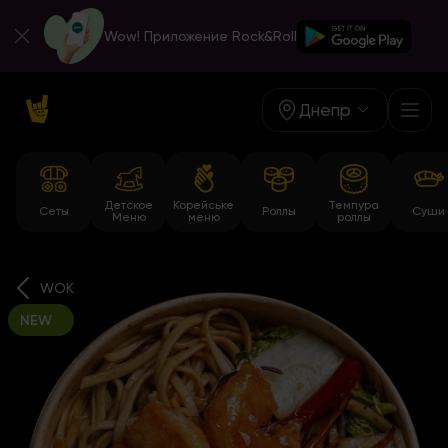
Wow! Приложение Rock&Roll
Днепр
Детское
Корейське
Темпура
Сеты
Роллы
Суши
Меню
меню
роллы
WOK
NEW