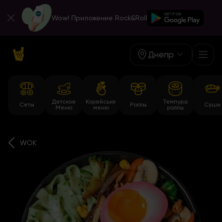
Wow! Приложение Rock&Roll
Днепр
Детское
Корейське
Темпура
Сеты
Роллы
Суши
Меню
меню
роллы
WOK