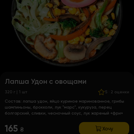
Лапша Удон с овощами
320 г | 1 шт
5
·
2 оценки
Состав:
лапша удон, яйцо куриное маринованное, грибы
шампиньоны, брокколи, лук "марс", кукуруза, перец
болгарский, сливки, чесночный соус, лук жареный «фри»
165
Хочу
₴