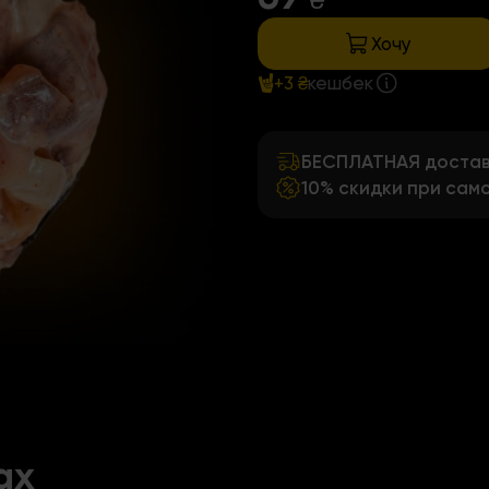
₴
Хочу
+3 ₴
кешбек
БЕСПЛАТНАЯ доставк
10% скидки при сам
ах