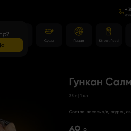
+3
еж
пр?
Темпура
Суши
Пицца
Street Food
роллы
Да
Гункан Салм
35 г | 1 шт
Состав:
лосось х/к, огурец с
69