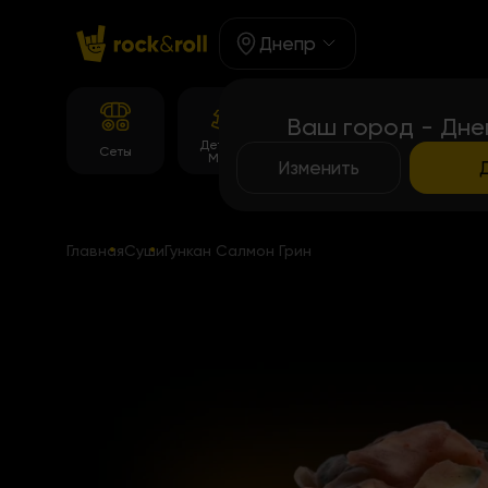
Днепр
Ваш город - Дне
Детское
Корейське
Сеты
Роллы
Меню
меню
Изменить
Главная
Суши
Гункан Салмон Грин