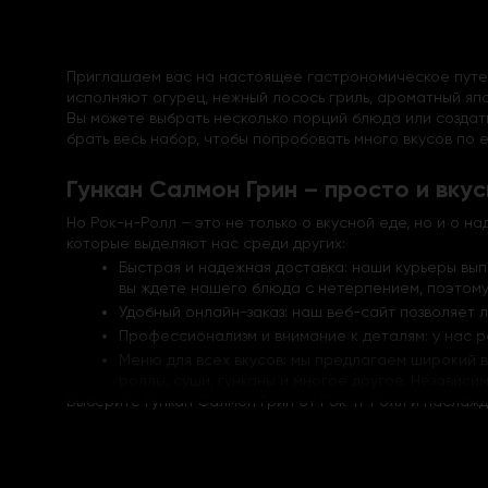
Приглашаем вас на настоящее гастрономическое путе
исполняют огурец, нежный лосось гриль, ароматный яп
Вы можете выбрать несколько порций блюда или создать
брать весь набор, чтобы попробовать много вкусов по 
Гункан Салмон Грин – просто и вку
Но Рок-н-Ролл – это не только о вкусной еде, но и о 
которые выделяют нас среди других:
Быстрая и надежная доставка: наши курьеры вы
вы ждете нашего блюда с нетерпением, поэтому 
Удобный онлайн-заказ: наш веб-сайт позволяет л
Профессионализм и внимание к деталям: у нас 
Меню для всех вкусов: мы предлагаем широкий в
роллы, суши, гунканы и многое другое. Независим
Выберите Гункан Салмон Грин от Рок-н-Ролл и наслажд