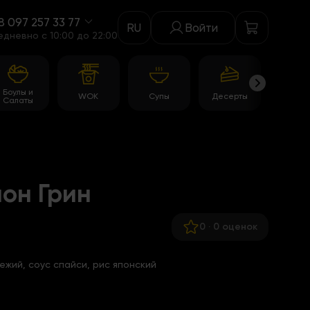
8 097 257 33 77
RU
Войти
едневно c 10:00 до 22:00
Боулы и
WOK
Супы
Десерты
Акци
Салаты
он Грин
0
·
0 оценок
вежий, соус спайси, рис японский