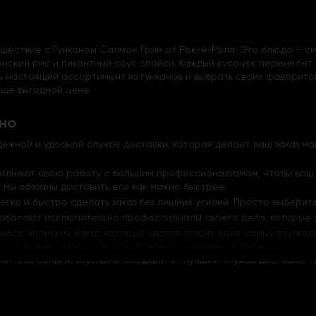
шествие с Гунканом Салмон Грин от
Рок-н-Ролл
. Это блюдо – с
онский рис и пикантный соус спайси. Каждый кусочек перенесет
 настоящий ассортимент из гунканов и выбрать своих фаворитов
еще выгодной цене.
сно
надежной и удобной службе доставки, которая делает ваш заказ м
полняют свою работу с большим профессионализмом, чтобы ваш 
мы обязаны доставить его как можно быстрее.
егко и быстро сделать заказ без лишних усилий. Просто выберит
работают исключительно профессионалы своего дела, которые з
ыбор японских блюд, которые удовлетворят даже самых взыскат
о от вашего вкуса, у нас есть что-то особенное для вас.
айтесь самыми вкусными блюдами от лучшей службы доставки. М