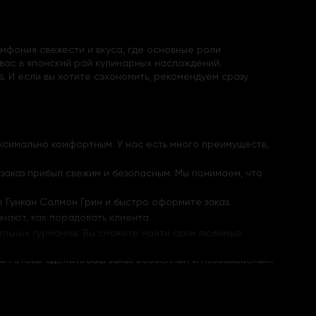
имфония свежести и вкуса, где основные роли
 вас в японский рай кулинарных наслаждений.
. И если вы хотите сэкономить, рекомендуем сразу
аксимально комфортным. У нас есть много преимуществ,
заказ прибыл свежим и безопасным. Мы понимаем, что
е Гункан Салмон Грин и быстро оформите заказ.
нают, как порадовать клиента.
ельных гурманов. Вы сможете найти свои любимые
ы готовы сделать ваш заказ особенным и незабываемым.