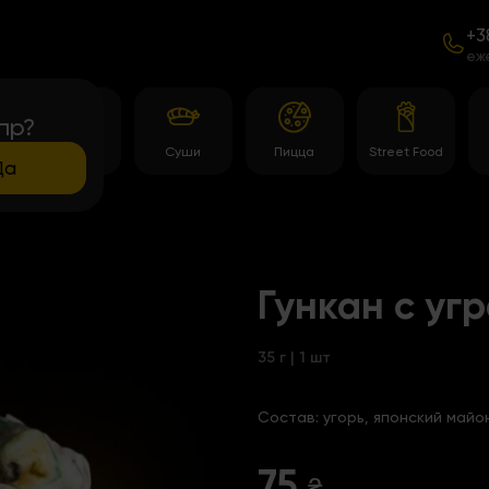
+3
еж
пр?
Темпура
Суши
Пицца
Street Food
роллы
Да
Гункан с уг
35 г | 1 шт
Состав:
угорь, японский майо
75