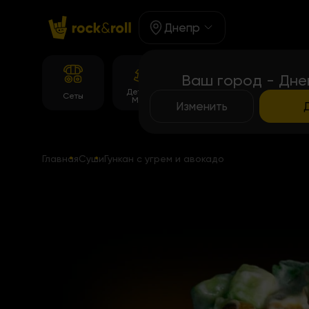
Днепр
Ваш город - Дне
Детское
Корейське
Сеты
Роллы
Меню
меню
Изменить
Главная
Суши
Гункан с угрем и авокадо