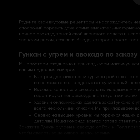
Радуйте свои вкусовые рецепторы и наслаждайтесь нев
способный поразить даже самых взыскательных гурманов
нежное авокадо, тонкий слой японского омлета и неп
японским рисом, создавая блюдо, которое просто тает 
Гункан с угрем и авокадо по заказу
Мы работаем ежедневно и прикладываем максимум усили
вашим надежным выбором:
Быстрая доставка: наши курьеры работают с нев
вы не можете долго ждать этот кулинарный шедев
Высокое качество и свежесть: мы вкладываем мно
гарантируют непревзойденный вкус и качество.
Удобный онлайн-заказ: сделать заказ Гункана с 
всего несколькими кликами. Мы прикладываем вс
Сервис на высшем уровне: мы гордимся нашим д
деталям. Наша команда всегда готова ответить 
Закажите Гункан с угрем и авокадо от Рок-н-Ролл прям
чтобы сделать ваше блюдо незабываемым.