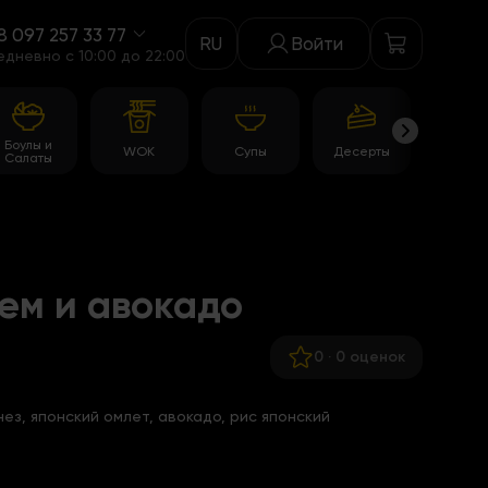
8 097 257 33 77
RU
Войти
едневно c 10:00 до 22:00
Боулы и
WOK
Супы
Десерты
Акци
Салаты
рем и авокадо
0
·
0 оценок
нез, японский омлет, авокадо, рис японский