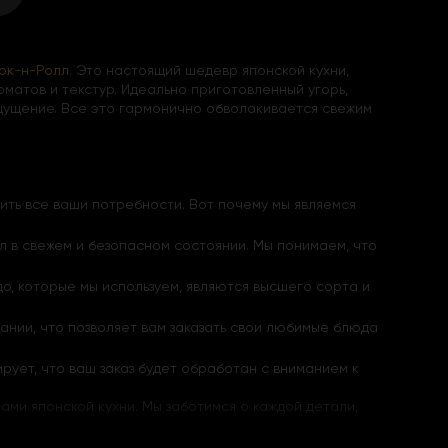
ок-н-Ролл
. Это настоящий шедевр японской кухни,
матов и текстур. Идеально приготовленный угорь,
щущение. Все это гармонично обволакивается свежим
ить все ваши потребности. Вот почему мы являемся
л в свежем и безопасном состоянии. Мы понимаем, что
до, которые мы используем, являются высшего сорта и
овании, что позволяет вам заказать свои любимые блюда
ет, что ваш заказ будет обработан с вниманием к
ами японской кухни. Мы заботимся о каждой детали,