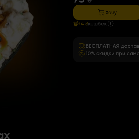
₴
Хочу
+4 ₴
кешбек
БЕСПЛАТНАЯ доставк
10% скидки при сам
ах