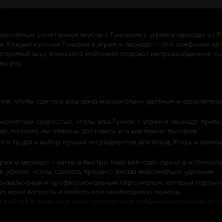
ероятным сочетанием вкусов с Гунканом с угрем и авокадо от
Р
. Каждый кусочек Гункана с угрем и авокадо – это симфония аро
овторимый вкус японского майонеза создают непревзойденное о
во рту.
й, чтобы сделать ваш заказ максимально удобным и удовлетвор
ероятной скоростью, чтобы ваш Гункан с угрем и авокадо прибы
р, поэтому мы обязаны доставить его как можно быстрее.
го труда в выбор лучших ингредиентов для блюд. Угорь и авока
угрем и авокадо - легко и быстро. Наш веб-сайт прост в использ
е усилия, чтобы сделать процесс заказа максимально удобным.
ружелюбным и профессиональным персоналом, который гарантиру
на ваши вопросы и оказать вам необходимую помощь.
о сейчас и позвольте себе насладиться самыми изысканными вкус