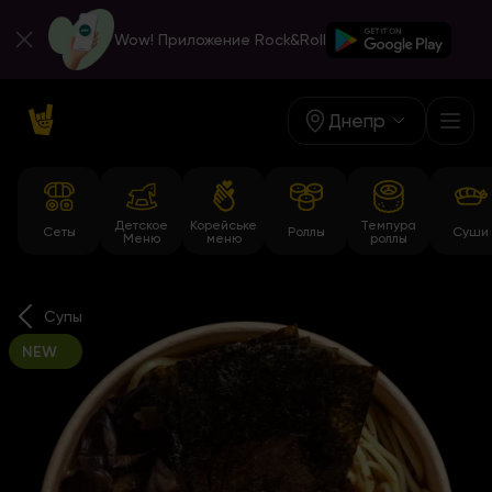
Wow! Приложение Rock&Roll
Днепр
Детское
Корейське
Темпура
Сеты
Роллы
Суши
Меню
меню
роллы
Супы
NEW