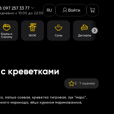
8 097 257 33 77
RU
Войти
едневно c 10:00 до 22:00
Боулы и
WOK
Супы
Десерты
Акци
Салаты
 с креветками
2
·
1 оценка
о, лапша соевая, креветка тигровая, лук "марс",
енного маринада, яйцо куриное маринованное,