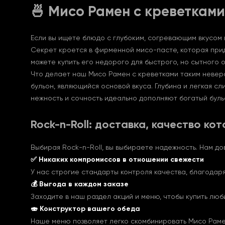
🍜 Мисо Рамен с креветками
Если вы ищете блюдо с глубоким, согревающим вкусом и
Секрет кроется в фирменной мисо-пасте, которая прида
можете купить его недорого для быстрого, но сытного 
Что делает наш Мисо Рамен с креветками таким невер
бульон, являющийся основой вкуса. Глубина и легкая 
нежность и сочность идеально дополняют богатый бул
Rock-n-Roll: доставка, качество к
Выбирая Rock-n-Roll, вы выбираете надежность. Нам до
✅ Никаких компромиссов в отношении свежести
У нас строгие стандарты контроля качества, благодаря
💰 Выгода в каждом заказе
Заходите в наш раздел акций и меню, чтобы купить лю
🍣 Конструктор вашего обеда
Наше меню позволяет легко скомбинировать Мисо Рамен