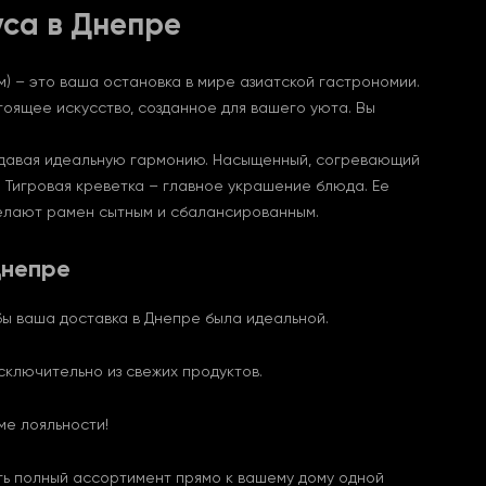
уса в Днепре
) – это ваша остановка в мире азиатской гастрономии.
тоящее искусство, созданное для вашего уюта. Вы
оздавая идеальную гармонию. Насыщенный, согревающий
. Тигровая креветка – главное украшение блюда. Ее
делают рамен сытным и сбалансированным.
Днепре
бы ваша доставка в Днепре была идеальной.
сключительно из свежих продуктов.
ме лояльности!
ть полный ассортимент прямо к вашему дому одной