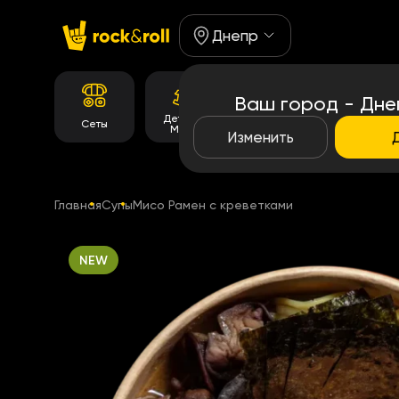
Днепр
Ваш город - Дне
Детское
Корейське
Сеты
Роллы
Меню
меню
Изменить
Главная
Супы
Мисо Рамен с креветками
NEW