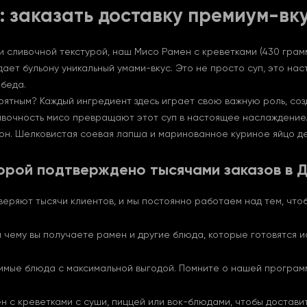
: заказать доставку премиум-вк
 сливочной текстурой, наш Мисо Рамен с креветками (430 грамм
ет бульону уникальный умами-вкус. Это не просто суп, это нас
обеда.
оятным? Каждый ингредиент здесь играет свою важную роль, с
сливочность мисо превращают этот суп в настоящее наслаждение
ьон. Шелковистая соевая лапша и маринованное куриное яйцо 
оторой подтверждено тысячами заказов в 
веряют тысячи клиентов, и мы постоянно работаем над тем, что
 чему вы получаете рамен и другие блюда, которые готовятся и
бимые блюда с максимальной выгодой. Помните о нашей програм
 с креветками с суши, пиццей или вок-блюдами, чтобы достави