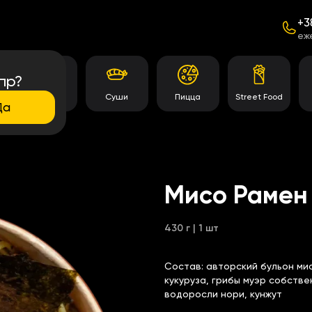
+3
еж
пр?
Темпура
Суши
Пицца
Street Food
роллы
Да
Мисо Рамен
430 г | 1 шт
Состав:
авторский бульон мис
кукуруза, грибы муэр собств
водоросли нори, кунжут