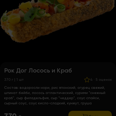
Рок Дог Лосось и Краб
370 г | 1 шт
4
·
5 оценок
Состав:
водоросли нори, рис японский, огурец свежий,
шпинат бейби, лосось атлантический, сурими "снежный
краб", сыр филадельфия, сыр "чеддер", соус спайси,
сырный соус, соус кисло-сладкий, кунжут, груша