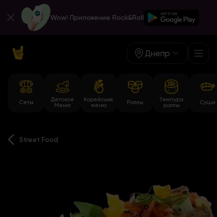
Wow! Приложение Rock&Roll
Днепр
Детское
Корейське
Темпура
Сеты
Роллы
Суши
Меню
меню
роллы
Street Food