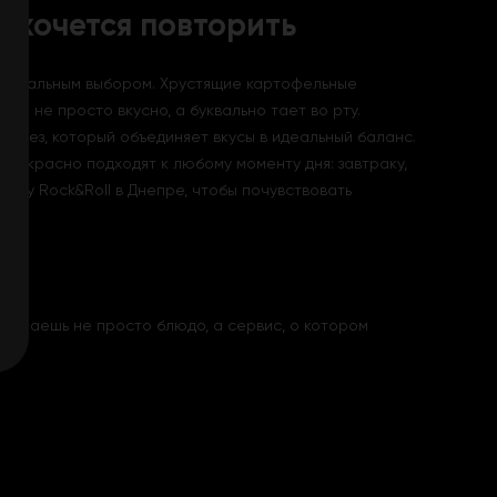
ю хочется повторить
т идеальным выбором. Хрустящие картофельные
е не просто вкусно, а буквально тает во рту.
ндез, который объединяет вкусы в идеальный баланс.
рекрасно подходят к любому моменту дня: завтраку,
авку Rock&Roll в Днепре, чтобы почувствовать
получаешь не просто блюдо, а сервис, о котором