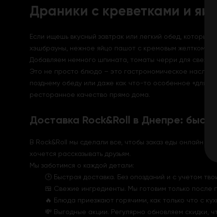
Драники с креветками и яич
Если ищешь вкусный завтрак или легкий обед, который
хэшбрауны, нежное яйцо пашот с кремовым желтком, соч
Добавляем немного шпината, томаты черри для свежест
Это не просто блюдо – это гастрономическое наслажде
позднему обеду или даже как что-то особенное «для душ
ресторанное качество прямо дома.
Доставка Rock&Roll в Днепре: быстр
В Rock&Roll мы сделали все, чтобы заказ еды онлайн бы
хочется рассказывать друзьям.
Мы заботимся о каждой детали:
🕒 Быстрая доставка. Без опозданий и с учетом тв
🍱 Свежие ингредиенты. Мы готовим только после п
🔥 Блюда приезжают горячими, как только что с кух
💸 Выгодные акции. Регулярно обновляем скидки, чт