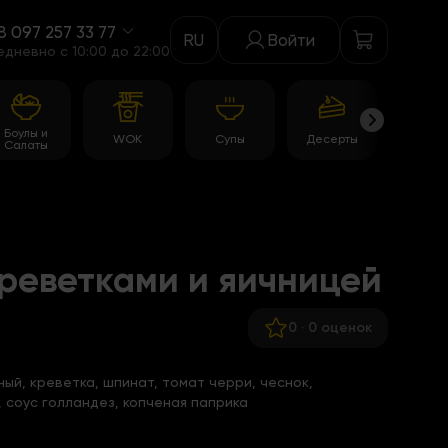
8 097 257 33 77
RU
Войти
едневно c 10:00 до 22:00
Боулы и
WOK
Супы
Десерты
Акци
Салаты
реветками и яичницей
0
·
0 оценок
ый, креветка, шпинат, томат черри, чеснок,
 соус голландез, копченая паприка