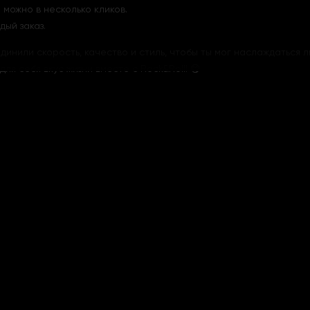
можно в несколько кликов.
дый заказ.
ъединили скорость, качество и стиль, чтобы ты мог наслаждаться
ля себя вкус жизни вместе с Rock&Roll! 😋