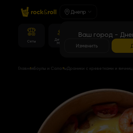
Днепр
Ваш город - Дне
Детское
Корейське
Сеты
Роллы
Меню
меню
Изменить
Главная
Боулы и Салаты
Драники с креветками и яични