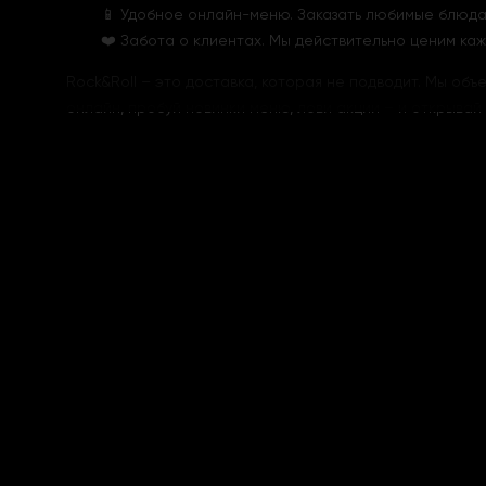
📱 Удобное онлайн-меню. Заказать любимые блюда 
❤️ Забота о клиентах. Мы действительно ценим каж
Rock&Roll – это доставка, которая не подводит. Мы об
онлайн, пробуй новинки меню, лови акции – и открывай д