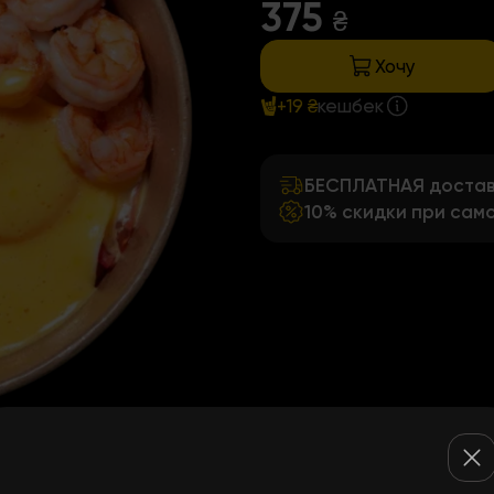
375
₴
Хочу
+19 ₴
кешбек
БЕСПЛАТНАЯ доставк
10% скидки при сам