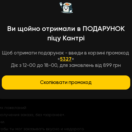
ницей – гармония вкуса, котору
 заряжает настроение – драники с креветками и яичницей стану
Ви щойно отримали в ПОДАРУНОК
ные креветки в сливочном масле с чесноком – сочетание, которо
піцу Кантрі
и, копченую паприку для аромата и завершаем все соусом голла
ние, которое напоминает отдых у моря. Драники с креветками п
и». И главное – не нужно никуда идти, достаточно заказать дост
Щоб отримати подарунок - введи в корзині промокод
«
5327
»
Діє з 12-00 до 18-00, для замовлень від 899 грн
о, вкусно, с душой
Скопіювати промокод
л не просто удобным, а приятным. Когда ты выбираешь нас – ты 
оих пожеланий
олучения заказа, без «заранее».
ни.
обы ты мог заказывать вкусно и недорого.