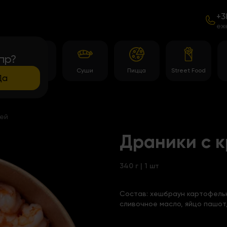
+3
еж
пр?
Темпура
Суши
Пицца
Street Food
роллы
Да
цей
Драники с к
340 г | 1 шт
Состав:
хешбраун картофельн
сливочное масло, яйцо пашот,