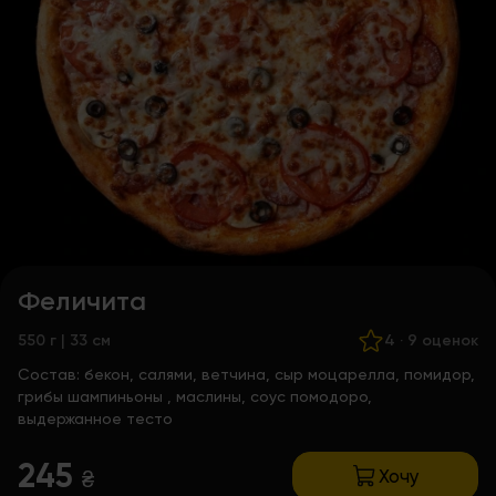
Феличита
550 г | 33 см
4
·
9 оценок
Состав:
бекон, салями, ветчина, сыр моцарелла, помидор,
грибы шампиньоны , маслины, соус помодоро,
выдержанное тесто
245
Хочу
₴