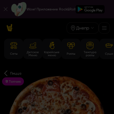
Wow! Приложение Rock&Roll
Днепр
Детское
Корейське
Темпура
Сеты
Роллы
Суши
Меню
меню
роллы
Пицца
🤘Топчик