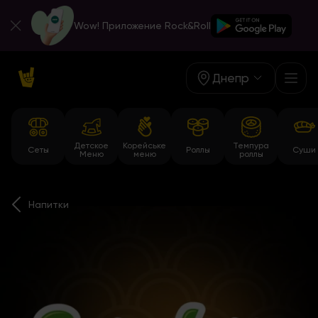
Wow! Приложение Rock&Roll
Днепр
Детское
Корейське
Темпура
Сеты
Роллы
Суши
Меню
меню
роллы
Напитки