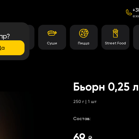
+3
еж
пр?
Темпура
Суши
Пицца
Street Food
роллы
Да
Бьорн 0,25 л
250 г | 1 шт
Состав:
69