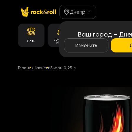
Днепр
Ваш город - Дне
Детское
Корейське
Сеты
Роллы
Меню
меню
Изменить
Главная
Напитки
Бьорн 0,25 л