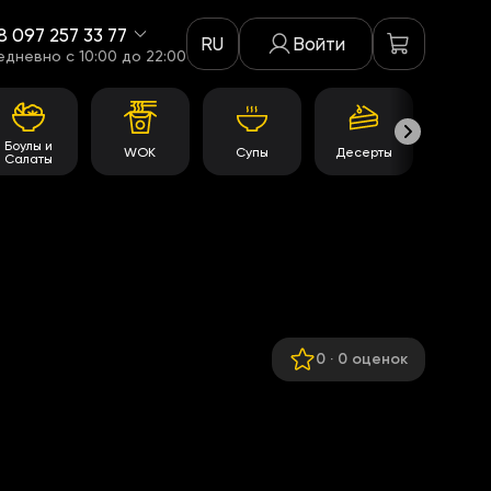
8 097 257 33 77
RU
Войти
едневно c 10:00 до 22:00
Боулы и
WOK
Супы
Десерты
Акци
Салаты
0
·
0 оценок