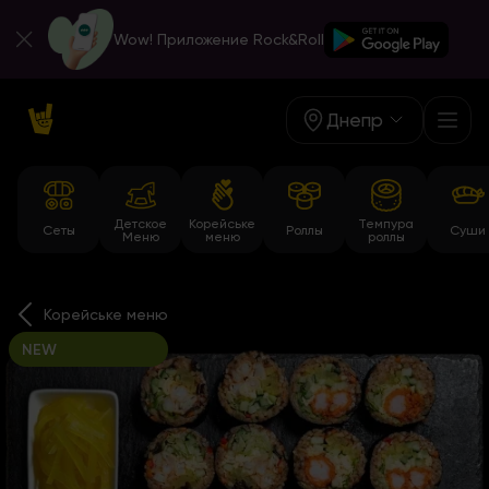
Wow! Приложение Rock&Roll
Днепр
Детское
Корейське
Темпура
Сеты
Роллы
Суши
Меню
меню
роллы
Корейське меню
NEW