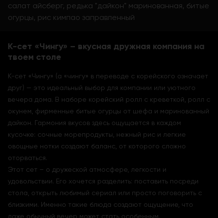
салат айсберг, редька "дайкон" маринованная, битые
огурцы, рис кимпао заправленный
К-сет «Чингу» – вкусная дружная компания на
твоем столе
К-сет «Чингу» (а «чингу» в переводе с корейского означает
друг) — это идеальный выбор для компании или уютного
вечера дома. В наборе корейский ролл с креветкой, ролл с
окунем, фирменные битые огурцы от шефа и маринованный
дайкон. Гармония вкусов здесь ощущается в каждом
кусочке: сочные морепродукты, нежный рис и легкие
овощные нотки создают баланс, от которого сложно
оторваться.
Этот сет – о дружеской атмосфере, легкости и
удовольствии. Его хочется разделить: поставить посреди
стола, открыть любимый сериал или просто поговорить с
близкими. Именно такие блюда создают ощущение, что
даже обычный вечер может стать особенным.