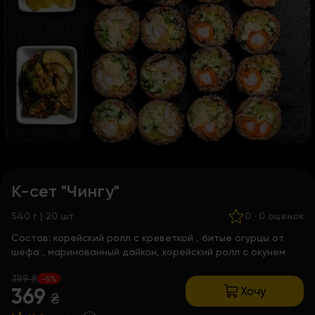
К-сет "Чингу"
540 г | 20 шт
0
·
0 оценок
Состав:
корейский ролл с креветкой
,
битые огурцы от
шефа
, маринованный дайкон, корейский ролл с окунем
389 ₴
-5%
Хочу
369
₴