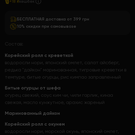
+18 ₴
кешбек
БЕСПЛАТНАЯ доставка от 399 грн
10% скидки при самовывозе
Состав:
Корейский ролл с креветкой
водоросли нори, японский омлет, салат айсберг,
редька "дайкон" маринованная, тигровые креветки в
темпуре, битые огурцы, рис кимпао заправленный
Битые огурцы от шефа
огурец свежий, соус ким чи, чили гарлик, кинза
свежая, масло кунжутное, арахис жареный
Маринованный дайкон
Корейский ролл с окунем
водоросли нори, морской окунь, японский омлет,