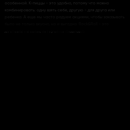
особенной. К-пиццы - это удобно, потому что можно
комбинировать: одну взять себе, другую - для друга или
ребенка. А еще мы часто радуем акциями, чтобы заказывать
было не только вкусно, но и выгодно. Rock&Roll - это
доставка на заказ, которая не подводит.