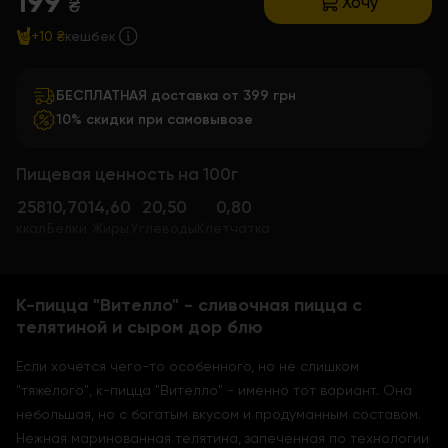
199
Хочу
₴
+10 ₴
кешбек
БЕСПЛАТНАЯ доставка от 399 грн
10% скидки при самовывозе
Пищевая ценность на 100г
258
10,70
14,60
20,50
0,80
ккал
Белки
Жиры
Углеводы
Клетчатка
К-пицца "Вителло" - сливочная пицца с
телятиной и сыром дор блю
Если хочется чего-то особенного, но не слишком
"тяжелого", к-пицца "Вителло" - именно тот вариант. Она
небольшая, но с богатым вкусом и продуманным составом.
Нежная маринованная телятина, запеченная по технологии