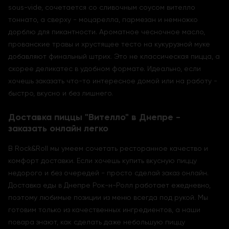
sous-vide, сочетается со сливочным соусом вителло
тоннато, а сверху - моцарелла, пармезан и немножко
дорблю для пикантности. Ароматное чесночное масло,
прованские травы и хрустящее тесто на кукурузной муке
добавляют финальный штрих. Это не классическая пицца, а
скорее деликатес в удобном формате. Идеально, если
хочешь заказать что-то интересное домой или на работу -
быстро, вкусно и без лишнего.
Доставка пиццы "Вителло" в Днепре -
заказать онлайн легко
В Rock&Roll мы умеем сочетать ресторанное качество и
комфорт доставки. Если хочешь купить вкусную пиццу
недорого и без очередей - просто сделай заказ онлайн.
Доставка еды в Днепре Рок-н-Ролл работает ежедневно,
поэтому любимые позиции из меню всегда под рукой. Мы
готовим только из качественных ингредиентов, а наши
повара знают, как сделать даже небольшую пиццу