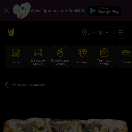
Wow! Приложение Rock&Roll
Днепр
Детское
Корейське
Темпура
Сеты
Роллы
Суши
Меню
меню
роллы
Корейське меню