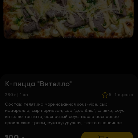
К-пицца "Вителло"
280 г | 1 шт
5
·
1 оценка
Состав:
телятина маринованная sous-vide, сыр
моцарелла, сыр пармезан, сыр "дор блю", сливки, соус
вителло тоннато, чесночный соус, масло чесночное,
прованские травы, мука кукурузная, тесто пшеничное