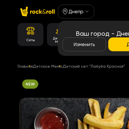
Днепр
Ваш город - Дне
Детское
Корейське
Сеты
Роллы
Меню
меню
Изменить
Главная
Детское Меню
Детский сет "Лабуба Красная"
NEW