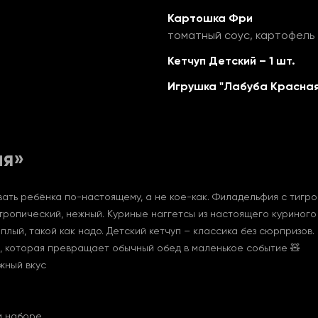
Картошка Фри
томатный соус, картофель
Кетчуп Детский – 1 шт.
Игрушка "Лабуба Красная
ая»
ать ребёнка по-настоящему, а не кое-как. Филадельфия с тигро
с тропический, нежный. Куриные наггетсы из настоящего куриног
лый, такой как надо. Детский кетчуп – классика без сюрпризов.
, которая превращает обычный обед в маленькое событие 🧸
жный вкус
м наборе