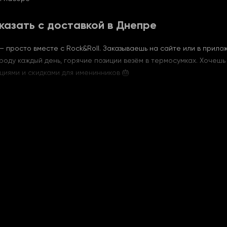
казать с доставкой в Днепре
– просто вместе с Rock&Roll. Заказываешь на сайте или в прил
роду каждый день, горячие позиции везём в термосумках. Хочешь
циями и скидками для именинников 🎂