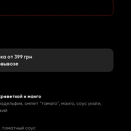
а от 399 грн
овывозе
реветкой и манго
адельфия, омлет "тамаго", манго, соус унаги,
кий
, томатный соус