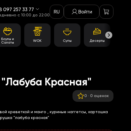
8 097 257 33 77
RU
Войти
едневно c 10:00 до 22:00
Боулы и
WOK
Супы
Десерты
Акци
Салаты
 "Лабуба Красная"
0
·
0 оценок
вой креветкой и манго
, куриные наггетсы, картошка
игрушка "лабуба красная"