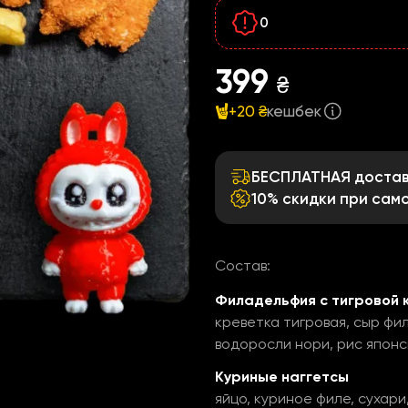
0
399
₴
+20 ₴
кешбек
БЕСПЛАТНАЯ доставк
10% скидки при сам
Состав:
Филадельфия с тигровой к
креветка тигровая, сыр фил
водоросли нори, рис японс
Куриные наггетсы
яйцо, куриное филе, сухари