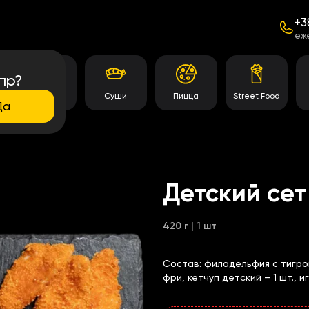
+3
еж
пр?
Темпура
Суши
Пицца
Street Food
роллы
Да
Детский сет
420 г | 1 шт
Состав:
филадельфия с тигро
фри, кетчуп детский – 1 шт., 