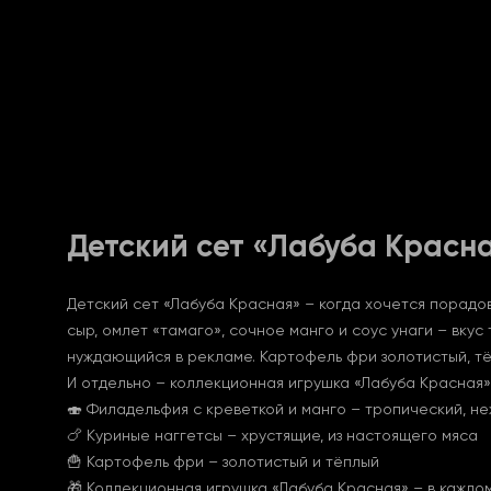
Детский сет «Лабуба Красн
Детский сет «Лабуба Красная» – когда хочется порадов
сыр, омлет «тамаго», сочное манго и соус унаги – вку
нуждающийся в рекламе. Картофель фри золотистый, тёп
И отдельно – коллекционная игрушка «Лабуба Красная»
🍣 Филадельфия с креветкой и манго – тропический, не
🍗 Куриные наггетсы – хрустящие, из настоящего мяса
🍟 Картофель фри – золотистый и тёплый
🎁 Коллекционная игрушка «Лабуба Красная» – в каждо