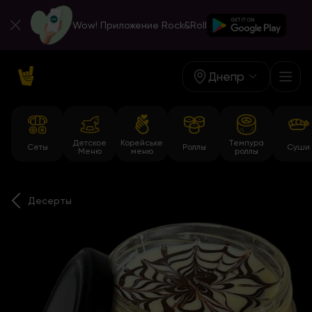
Wow! Приложение Rock&Roll
Днепр
Детское
Корейське
Темпура
Сеты
Роллы
Суши
Меню
меню
роллы
Десерты