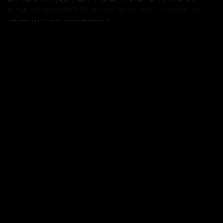
вкусом этого уникального десерта вместе с удобной и
выгодной доставкой. Мы всегда здесь, чтобы сделать ваш
заказ вкусным и незабываемым.